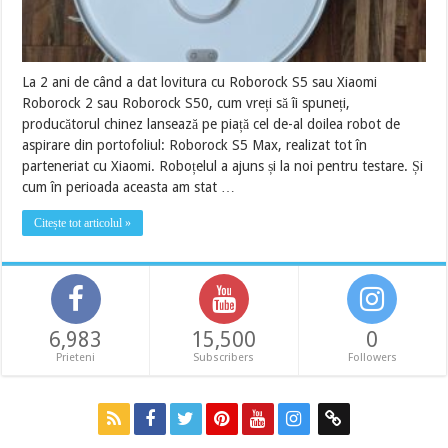
La 2 ani de când a dat lovitura cu Roborock S5 sau Xiaomi
Roborock 2 sau Roborock S50, cum vreți să îi spuneți,
producătorul chinez lansează pe piață cel de-al doilea robot de
aspirare din portofoliul: Roborock S5 Max, realizat tot în
parteneriat cu Xiaomi. Roboțelul a ajuns și la noi pentru testare. Și
cum în perioada aceasta am stat …
Citește tot articolul »
6,983
15,500
0
Prieteni
Subscribers
Followers