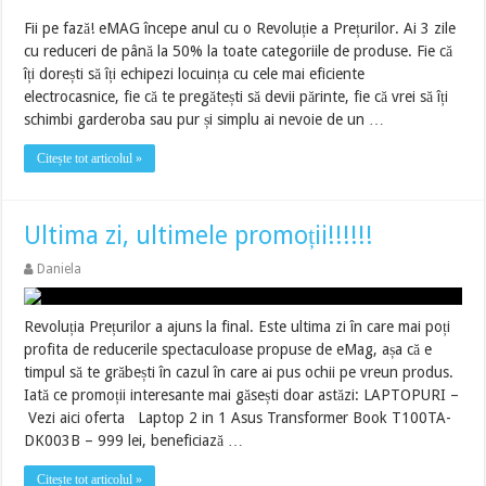
Fii pe fază! eMAG începe anul cu o Revoluție a Prețurilor. Ai 3 zile
cu reduceri de până la 50% la toate categoriile de produse. Fie că
îți dorești să îți echipezi locuința cu cele mai eficiente
electrocasnice, fie că te pregătești să devii părinte, fie că vrei să îți
schimbi garderoba sau pur și simplu ai nevoie de un …
Citește tot articolul »
Ultima zi, ultimele promoții!!!!!!
Daniela
Revoluția Prețurilor a ajuns la final. Este ultima zi în care mai poți
profita de reducerile spectaculoase propuse de eMag, așa că e
timpul să te grăbești în cazul în care ai pus ochii pe vreun produs.
Iată ce promoții interesante mai găsești doar astăzi: LAPTOPURI –
Vezi aici oferta Laptop 2 in 1 Asus Transformer Book T100TA-
DK003B – 999 lei, beneficiază …
Citește tot articolul »