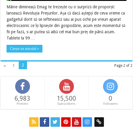
Mâine dimineață Emag te trezește cu o surpriză de proporții:
lansează Revoluția Prețurilor. Așa că dacă aștepți de ceva vreme ca
gadgetul dorit să se ieftinească sau ai pus ochii pe vreun aparat
electrocasnic ce îți lipsește din gospodărie, acum este momentul să
fii pe fază, s-ar putea să aibă cel mai bun preț de până acum.
Tablete la 99 …
Citește tot articolul »
2
«
1
Page 2 of 2
6,983
15,500
0
Prieteni
Subscribers
Followers