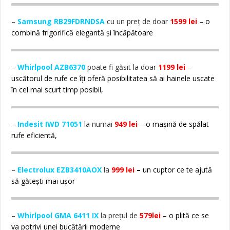
–
Samsung RB29FDRNDSA
cu un preț de doar
1599 lei
– o
combină frigorifică elegantă și încăpătoare
–
Whirlpool AZB6370
poate fi găsit la doar
1199 lei
–
uscătorul de rufe ce îți oferă posibilitatea să ai hainele uscate
în cel mai scurt timp posibil,
–
Indesit IWD 71051
la numai
949 lei
– o mașină de spălat
rufe eficientă,
–
Electrolux EZB3410AOX
la
999 lei
–
un cuptor ce te ajută
să gătești mai ușor
–
Whirlpool GMA 6411 IX
la prețul de
579lei
– o plită ce se
va potrivi unei bucătării moderne