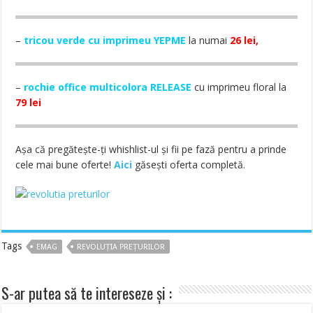
–
tricou verde cu imprimeu YEPME
la numai
26 lei,
–
rochie office multicolora RELEASE
cu imprimeu floral la
79 lei
Așa că pregătește-ți whishlist-ul și fii pe fază pentru a prinde
cele mai bune oferte!
Aici
găsești oferta completă.
Tags
EMAG
REVOLUȚIA PREȚURILOR
S-ar putea să te intereseze și :