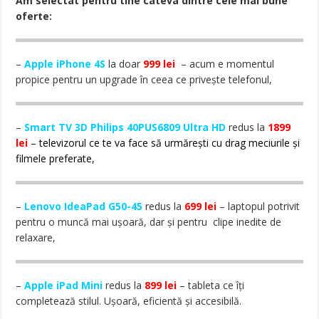
Am selectat pentru tine câteva dintre cele mai bune
oferte:
–
Apple iPhone 4S
la doar
999 lei
– acum e momentul
propice pentru un upgrade în ceea ce privește telefonul,
–
Smart TV 3D Philips 40PUS6809 Ultra HD
redus la
1899
lei
– televizorul ce te va face să urmărești cu drag meciurile și
filmele preferate,
–
Lenovo IdeaPad G50-45
redus la
699 lei
– laptopul potrivit
pentru o muncă mai ușoară, dar și pentru clipe inedite de
relaxare,
–
Apple iPad Mini
redus la
899 lei
– tableta ce îți
completează stilul. Ușoară, eficientă și accesibilă.