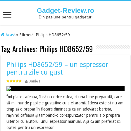
Gadget-Review.ro
Din pasiune pentru gadgeturi
Acasă
»
Etichetă:
Philips HD8652/59
Tag Archives:
Philips HD8652/59
Philips HD8652/59 – un espressor
pentru zile cu gust
Daniela
Îmi place cafeaua, însă nu orice cafea, ci una bine preparată, care
să-mi inunde papilele gustative cu a ei aromă. Ideea este că nu am
timp să o prepar în fiecare dimineața ca un adevărat barista,
râșnind cafeaua și tampând-o corespunzător pentru a o prepara
ulterior cu ajutorul unui espressor manual. Așa că am preferat să
optez pentru un espressor …