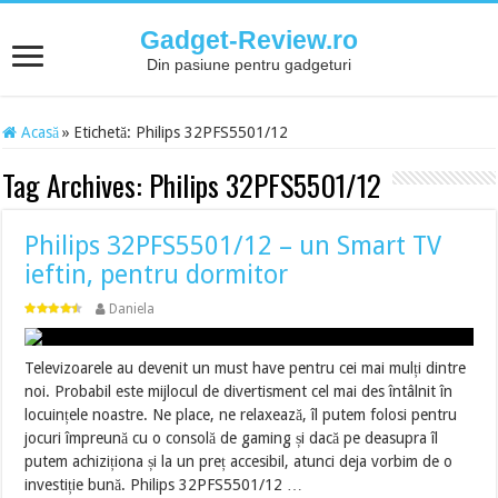
Gadget-Review.ro
Din pasiune pentru gadgeturi
Acasă
»
Etichetă:
Philips 32PFS5501/12
Tag Archives:
Philips 32PFS5501/12
Philips 32PFS5501/12 – un Smart TV
ieftin, pentru dormitor
Daniela
Televizoarele au devenit un must have pentru cei mai mulți dintre
noi. Probabil este mijlocul de divertisment cel mai des întâlnit în
locuințele noastre. Ne place, ne relaxează, îl putem folosi pentru
jocuri împreună cu o consolă de gaming și dacă pe deasupra îl
putem achiziționa și la un preț accesibil, atunci deja vorbim de o
investiție bună. Philips 32PFS5501/12 …