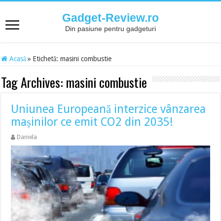
Gadget-Review.ro
Din pasiune pentru gadgeturi
Acasă
»
Etichetă:
masini combustie
Tag Archives:
masini combustie
Uniunea Europeană interzice vânzarea
mașinilor ce emit CO2 din 2035!
Daniela