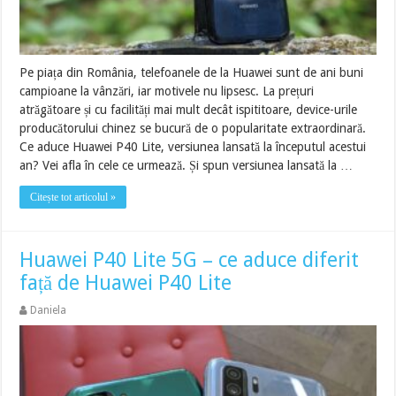
Pe piața din România, telefoanele de la Huawei sunt de ani buni
campioane la vânzări, iar motivele nu lipsesc. La prețuri
atrăgătoare și cu facilități mai mult decât ispititoare, device-urile
producătorului chinez se bucură de o popularitate extraordinară.
Ce aduce Huawei P40 Lite, versiunea lansată la începutul acestui
an? Vei afla în cele ce urmează. Și spun versiunea lansată la …
Citește tot articolul »
Huawei P40 Lite 5G – ce aduce diferit
față de Huawei P40 Lite
Daniela