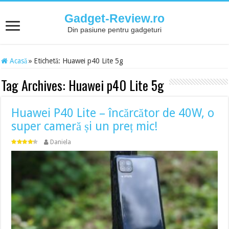
Gadget-Review.ro
Din pasiune pentru gadgeturi
Acasă
»
Etichetă:
Huawei p40 Lite 5g
Tag Archives:
Huawei p40 Lite 5g
Huawei P40 Lite – încărcător de 40W, o
super cameră și un preț mic!
Daniela