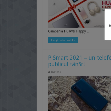
a
Campania Huawei Happy …
Citește tot articolul »
P Smart 2021 – un telefo
publicul tânăr!
Daniela