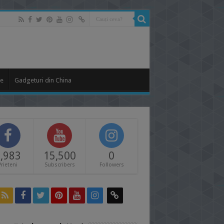
le
Gadgeturi din China
,983
15,500
0
Prieteni
Subscribers
Followers