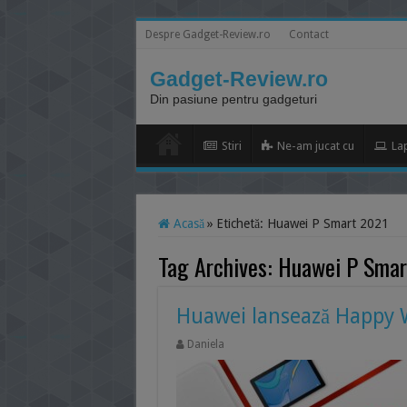
Despre Gadget-Review.ro
Contact
Gadget-Review.ro
Din pasiune pentru gadgeturi
Stiri
Ne-am jucat cu
La
Acasă
»
Etichetă:
Huawei P Smart 2021
Tag Archives:
Huawei P Smar
Huawei lansează Happy W
Daniela