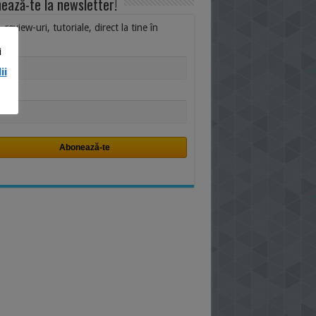
ează-te la newsletter!
i, review-uri, tutoriale, direct la tine în
ox.
i
me
ii
*
il