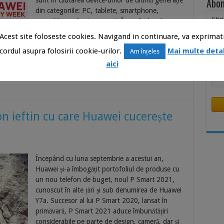
Abon
sunt în căutarea device-urilor de ultimă generație
din categoriile: PC, tablete, smartphone,
Știr
wearable, audio și accesorii. Începând cu luna
Inb
ianuarie, campania se va desfășura în fiecare
Acest site foloseste cookies. Navigand in continuare, va exprimat
Nu
lună, în cea de-a treia săptămână. Luna aceasta
cordul asupra folosirii cookie-urilor.
Mai multe detal
Am înțeles
se va organiza în perioada 15-21 ianuarie.
aici
Ema
n ieftin cu care Huawei cucerește
Începând cu luna septembrie a acestui an,
Huawei și-a îmbogățit portofoliul de produse cu
un nou telefon de buget, noul P Smart 2021,
cunoscut în alte țări și sub denumirea de Huawei
Y7a. Succesor al lui P Smart 2020, lansat în
primăvară, P Smart 2021 aduce îmbunătățiri
considerabile pe parte de design, cameră, dar și