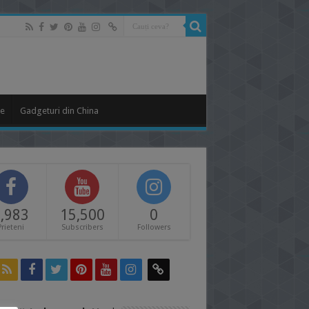
le
Gadgeturi din China
,983
15,500
0
Prieteni
Subscribers
Followers