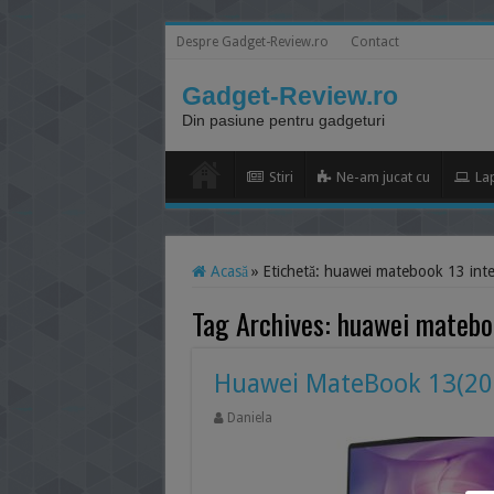
Despre Gadget-Review.ro
Contact
Gadget-Review.ro
Din pasiune pentru gadgeturi
Stiri
Ne-am jucat cu
La
Acasă
»
Etichetă:
huawei matebook 13 inte
Tag Archives:
huawei mateboo
Huawei MateBook 13(2020
Daniela