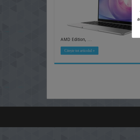
a
AMD Edition, …
Citește tot articolul »