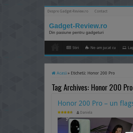
Despre Gadget-Review.ro
Contact
Gadget-Review.ro
Din pasiune pentru gadgeturi
Stiri
Ne-am jucat cu
La
Acasă
»
Etichetă:
Honor 200 Pro
Tag Archives:
Honor 200 Pro
Honor 200 Pro – un flags
Daniela