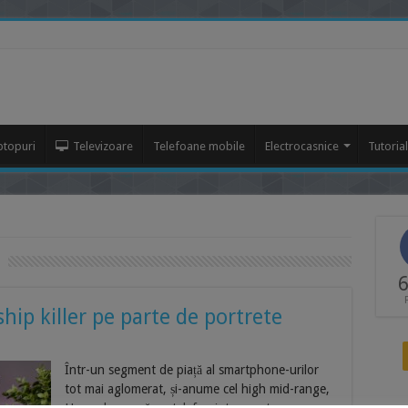
ptopuri
Televizoare
Telefoane mobile
Electrocasnice
Tutoria
6
hip killer pe parte de portrete
Într-un segment de piață al smartphone-urilor
tot mai aglomerat, și-anume cel high mid-range,