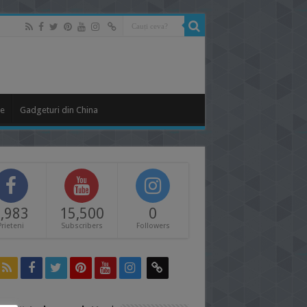
le
Gadgeturi din China
,983
15,500
0
Prieteni
Subscribers
Followers