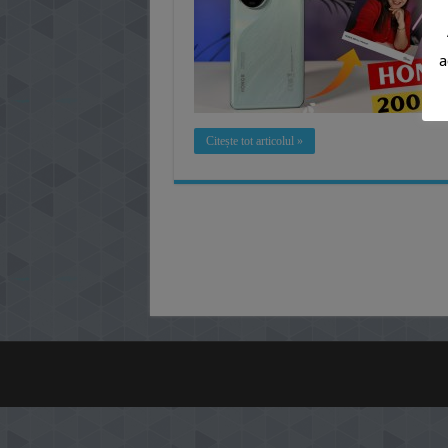
a
Citește tot articolul »