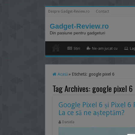
Despre Gadget-Review.ro
Contact
Gadget-Review.ro
Din pasiune pentru gadgeturi
Stiri
Ne-am jucat cu
La
Acasă
»
Etichetă:
google pixel 6
Tag Archives:
google pixel 6
Google Pixel 6 și Pixel 6
La ce să ne așteptăm?
Daniela