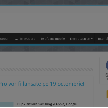
ptopuri
Televizoare
Telefoane mobile
Electrocasnice
Tutoria
6
 Pro vor fi lansate pe 19 octombrie!
După lansările Samsung și Apple, Google