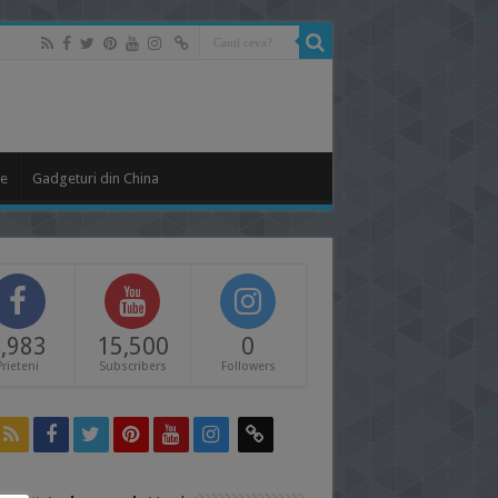
le
Gadgeturi din China
,983
15,500
0
Prieteni
Subscribers
Followers