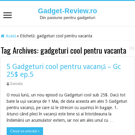
Gadget-Review.ro
Din pasiune pentru gadgeturi
Acasă
»
Etichetă:
gadgeturi cool pentru vacanta
Tag Archives:
gadgeturi cool pentru vacanta
5 Gadgeturi cool pentru vacanță – Gc
25$ ep.5
Daniela
O nouă lună, un nou episod cu Gadgeturi cool sub 25$. Dacă tot
bate la ușă vacanța de 1 Mai, de data aceasta am ales 5 Gadgeturi
pentru vacanță, pe care să le strecori cu ușurință în bagaje. 1.
Atunci când pleci în vacanță este bine să ai întotdeauna la
îndemână un acumulator extern, iar noi am ales unul cu …
Citește tot articolul »