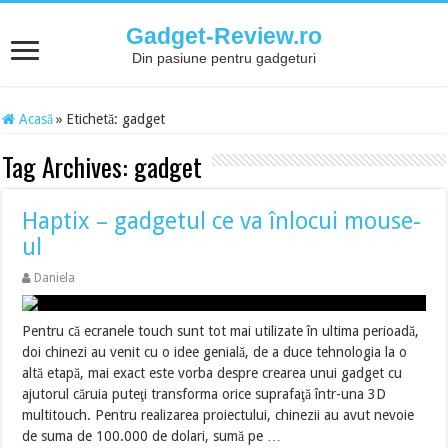
Gadget-Review.ro
Din pasiune pentru gadgeturi
Acasă
»
Etichetă:
gadget
Tag Archives:
gadget
Haptix – gadgetul ce va înlocui mouse-
ul
Daniela
Pentru că ecranele touch sunt tot mai utilizate în ultima perioadă,
doi chinezi au venit cu o idee genială, de a duce tehnologia la o
altă etapă, mai exact este vorba despre crearea unui gadget cu
ajutorul căruia puteţi transforma orice suprafaţă într-una 3D
multitouch. Pentru realizarea proiectului, chinezii au avut nevoie
de suma de 100.000 de dolari, sumă pe …