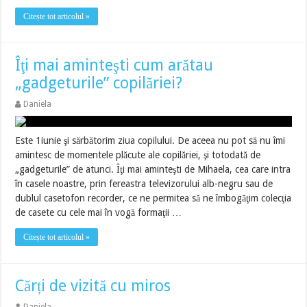
Citește tot articolul »
Îţi mai aminteşti cum arătau
„gadgeturile” copilăriei?
Daniela
Este 1iunie şi sărbătorim ziua copilului. De aceea nu pot să nu îmi
amintesc de momentele plăcute ale copilăriei, şi totodată de
„gadgeturile” de atunci. Îţi mai aminteşti de Mihaela, cea care intra
în casele noastre, prin fereastra televizorului alb-negru sau de
dublul casetofon recorder, ce ne permitea să ne îmbogăţim colecţia
de casete cu cele mai în vogă formaţii …
Citește tot articolul »
Cărți de vizită cu miros