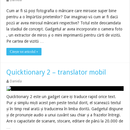
Daniela
Cum ar fi să poți fotografia o mâncare care miroase super bine
pentru a o împărtăsi prietenilor? Dar imaginați-vă cum ar fi dacă
poză ar avea mirosul mâncarii respective? Totul este deocamdata
la stadiul de concept. Gadgetul ar avea incorporate o camera foto
, un extractor de miros și o mini imprimantă pentru cărti de vizită.
Pe cartea de vizită …
Citește tot articolul »
Quicktionary 2 – translator mobil
Daniela
Quicktionary 2 este un gadget care iți traduce rapid orice text.
Pur și simplu miști acest pen peste textul dorit, el scanează textul
și în timp real arată și traducerea în limba dorită. Gadgetul dispune
și de pronunție audio a unui cuvânt sau chiar și a frazelor întregi.
Are o capacitate de scanare, stocare, editare de până la 20.000 de
…