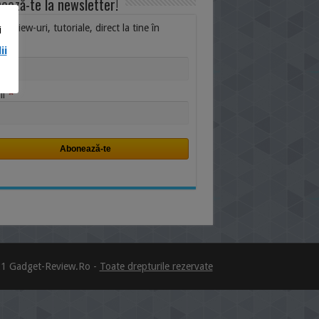
ează-te la newsletter!
i, review-uri, tutoriale, direct la tine în
i
ox.
ii
me
*
il
1 Gadget-Review.Ro -
Toate drepturile rezervate