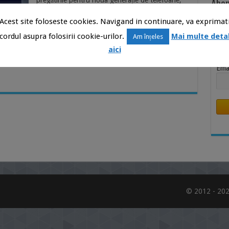
Abon
pregătirile pentru noua generație de telefoane,
Galaxy S21, Samsung anunță și cel mai nou
Știr
Acest site foloseste cookies. Navigand in continuare, va exprimat
procesor al lor, și anume Exynos 2100, ARM
Inb
Cortex-A78, de 5 nm, cu modul de 5G integrat.
cordul asupra folosirii cookie-urilor.
Mai multe detal
Am înțeles
Nu
Așadar, acum nu ne rămâne decât să așteptăm
aici
noile lansări în materie de telefoane de anul …
Ema
© 2012 - 202