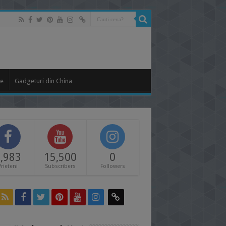
le
Gadgeturi din China
,983
15,500
0
Prieteni
Subscribers
Followers