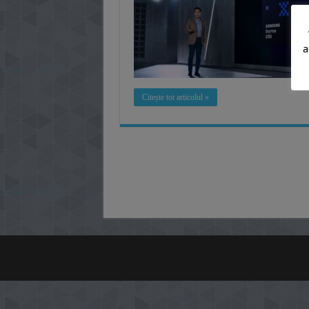
a
Citește tot articolul »