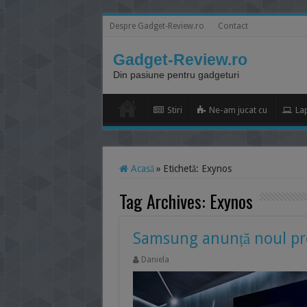
Despre Gadget-Review.ro
Contact
Gadget-Review.ro
Din pasiune pentru gadgeturi
Stiri
Ne-am jucat cu
La
Acasă
»
Etichetă:
Exynos
Tag Archives:
Exynos
Samsung anunță noul pr
Daniela