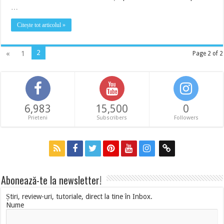
…
Citește tot articolul »
2
«
1
Page 2 of 2
6,983
15,500
0
Prieteni
Subscribers
Followers
Abonează-te la newsletter!
Știri, review-uri, tutoriale, direct la tine în Inbox.
Nume