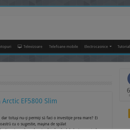
ptopuri
Televizoare
Telefoane mobile
Electrocasnice
Tutoria
6
ă Arctic EF5800 Slim
 dar totuşi nu-ţi permiţi să faci o investiţie prea mare? Ei
oastră cu o sugestie, maşina de spălat