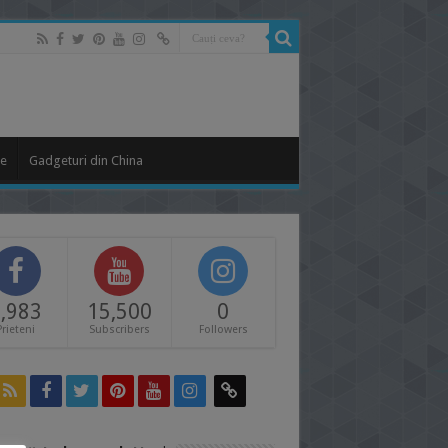
le
Gadgeturi din China
,983
15,500
0
Prieteni
Subscribers
Followers