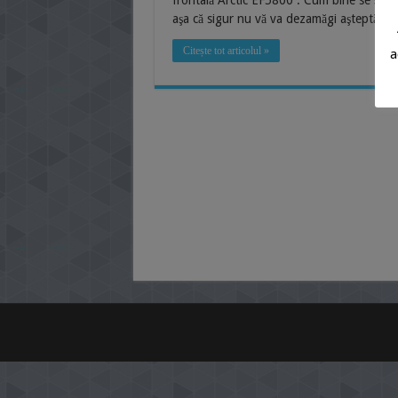
frontală Arctic EF5800 . Cum bine se ştie A
aşa că sigur nu vă va dezamăgi aşteptăril
Citește tot articolul »
a