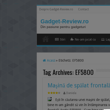
Despre Gadget-Review.ro
Contact
Gadget-Review.ro
Din pasiune pentru gadgeturi
Stiri
Ne-am jucat cu
La
Acasă
»
Etichetă:
EF5800
Tag Archives:
EF5800
Maşină de spălat frontal
Daniela
Eşti în căutarea unei maşini de spălat,
bine m-am gândit să vin în întâmpinarea v