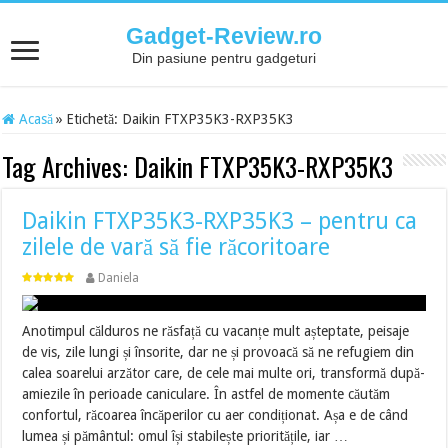
Gadget-Review.ro
Din pasiune pentru gadgeturi
Acasă
»
Etichetă:
Daikin FTXP35K3-RXP35K3
Tag Archives:
Daikin FTXP35K3-RXP35K3
Daikin FTXP35K3-RXP35K3 – pentru ca
zilele de vară să fie răcoritoare
Daniela
Anotimpul călduros ne răsfață cu vacanțe mult așteptate, peisaje
de vis, zile lungi și însorite, dar ne și provoacă să ne refugiem din
calea soarelui arzător care, de cele mai multe ori, transformă după-
amiezile în perioade caniculare. În astfel de momente căutăm
confortul, răcoarea încăperilor cu aer condiționat. Așa e de când
lumea și pământul: omul își stabilește prioritățile, iar …