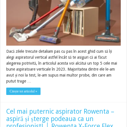
Dacă zilele trecute detaliam pas cu pas în acest ghid cum să îți
alegi aspiratorul vertical astfel încât să te asiguri că ai făcut
alegerea potrivită, în articolul acesta voi alcătui un top 5 cele mai
bune aspiratoare verticale în 2023. Majoritatea dintre ele le-am
avut și noi la test, le-am supus mai multor probe, din care am
putut trage …
Citește tot articolul »
Cel mai puternic aspirator Rowenta –
aspiră și șterge podeaua ca un
profesionist! │ Rowenta X-Force Flex