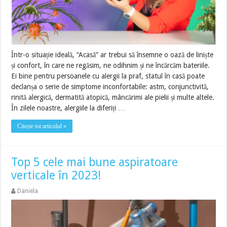
Într-o situație ideală, “Acasă” ar trebui să însemne o oază de liniște
și confort, în care ne regăsim, ne odihnim și ne încărcăm bateriile.
Ei bine pentru persoanele cu alergii la praf, statul în casă poate
declanșa o serie de simptome inconfortabile: astm, conjunctivită,
rinită alergică, dermatită atopică, mâncărimi ale pielii și multe altele.
În zilele noastre, alergiile la diferiți …
Citește tot articolul »
Top 5 cele mai bune aspiratoare
verticale în 2023!
Daniela