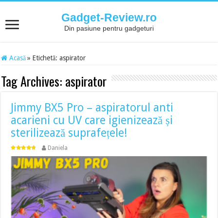
Gadget-Review.ro
Din pasiune pentru gadgeturi
Acasă
»
Etichetă:
aspirator
Tag Archives:
aspirator
Jimmy BX5 Pro – aspiratorul anti
acarieni cu UV care igienizează și
sterilizează suprafețele!
Daniela