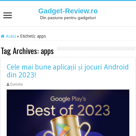
Gadget-Review.ro
Din pasiune pentru gadgeturi
Acasă
»
Etichetă:
apps
Tag Archives:
apps
Cele mai bune aplicații și jocuri Android
din 2023!
Daniela