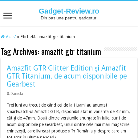
Gadget-Review.ro
Din pasiune pentru gadgeturi
Acasă
»
Etichetă:
amazfit gtr titanium
Tag Archives:
amazfit gtr titanium
Amazfit GTR Glitter Edition și Amazfit
GTR Titanium, de acum disponibile pe
Gearbest
Daniela
Trei luni au trecut de când cei de la Huami au anunțat
smartwatch-ul Amazfit GTR, disponibil atât în varianta de 42 mm,
cât și de 47mm. Două dintre versiunile anunțate în iulie, sunt de
acum disponibile pe Gearbest, unul dintre cele mai mari magazine
chinezești, care livrează produse și în România și despre care am
tot scris în ultima perioadă …