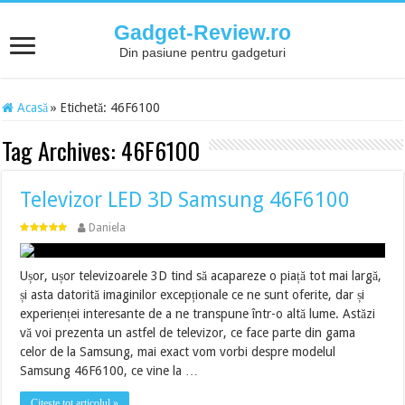
Gadget-Review.ro
Din pasiune pentru gadgeturi
Acasă
»
Etichetă:
46F6100
Tag Archives:
46F6100
Televizor LED 3D Samsung 46F6100
Daniela
Ușor, ușor televizoarele 3D tind să acapareze o piață tot mai largă,
și asta datorită imaginilor excepționale ce ne sunt oferite, dar și
experienței interesante de a ne transpune într-o altă lume. Astăzi
vă voi prezenta un astfel de televizor, ce face parte din gama
celor de la Samsung, mai exact vom vorbi despre modelul
Samsung 46F6100, ce vine la …
Citește tot articolul »