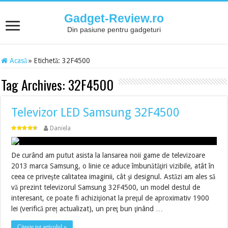
Gadget-Review.ro
Din pasiune pentru gadgeturi
Acasă
»
Etichetă:
32F4500
Tag Archives:
32F4500
Televizor LED Samsung 32F4500
Daniela
De curând am putut asista la lansarea noii game de televizoare
2013 marca Samsung, o linie ce aduce îmbunătăţiri vizibile, atât în
ceea ce priveşte calitatea imaginii, cât şi designul. Astăzi am ales să
vă prezint televizorul Samsung 32F4500, un model destul de
interesant, ce poate fi achiziţionat la preţul de aproximativ 1900
lei (verifică preț actualizat), un preţ bun ţinând …
Citește tot articolul »