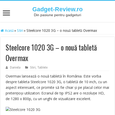
Gadget-Review.ro
Din pasiune pentru gadgeturi
Acasă
»
Stiri
»
Steelcore 1020 3G – o nouă tabletă Overmax
Steelcore 1020 3G – o nouă tabletă
Overmax
Daniela
Stiri
,
Tablete
Overmax lansează o nouă tabletă în România. Este vorba
despre tableta Steelcore 1020 3G, o tabletă de 10 inch, cu un
aspect interesant, ce promite să fie chiar și pe placul celor mai
pretențioși utilizatori. Ecranul de tip IPS2 are o rezoluție HD,
de 1280 x 800p, cu un unghi de vizualizare excelent.