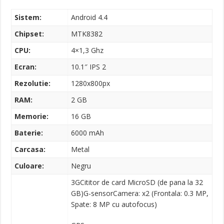
Sistem:
Android 4.4
Chipset:
MTK8382
CPU:
4×1,3 Ghz
Ecran:
10.1″ IPS 2
Rezolutie:
1280x800px
RAM:
2 GB
Memorie:
16 GB
Baterie:
6000 mAh
Carcasa:
Metal
Culoare:
Negru
3GCititor de card MicroSD (de pana la 32
GB)G-sensorCamera: x2 (Frontala: 0.3 MP,
Spate: 8 MP cu autofocus)