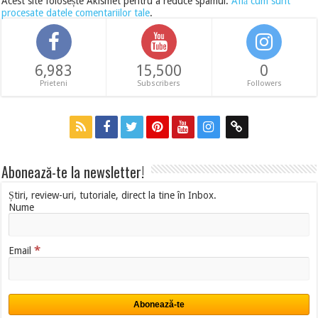
Acest site folosește Akismet pentru a reduce spamul.
Află cum sunt
procesate datele comentariilor tale
.
6,983
15,500
0
Prieteni
Subscribers
Followers
Abonează-te la newsletter!
Știri, review-uri, tutoriale, direct la tine în Inbox.
Nume
*
Email