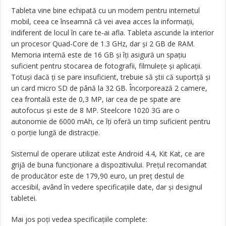
Tableta vine bine echipată cu un modem pentru internetul
mobil, ceea ce înseamnă că vei avea acces la informații,
indiferent de locul în care te-ai afla. Tableta ascunde la interior
un procesor Quad-Core de 1.3 GHz, dar și 2 GB de RAM.
Memoria internă este de 16 GB și îți asigură un spațiu
suficient pentru stocarea de fotografii, filmulețe și aplicații.
Totuși dacă ți se pare insuficient, trebuie să știi că suportță și
un card micro SD de până la 32 GB. Încorporează 2 camere,
cea frontală este de 0,3 MP, iar cea de pe spate are
autofocus și este de 8 MP. Steelcore 1020 3G are o
autonomie de 6000 mAh, ce îți oferă un timp suficient pentru
o porție lungă de distracție.
Sistemul de operare utilizat este Android 4.4, Kit Kat, ce are
grijă de buna funcționare a dispozitivului. Prețul recomandat
de producător este de 179,90 euro, un preț destul de
accesibil, având în vedere specificațiile date, dar și designul
tabletei.
Mai jos poți vedea specificațiile complete: