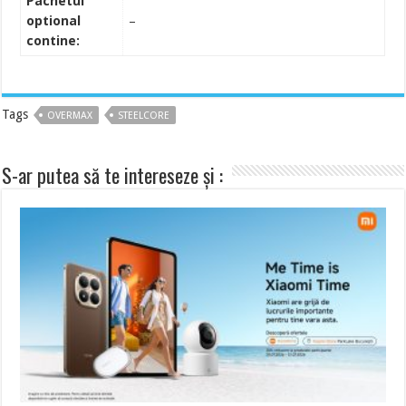
Pachetul
optional
–
contine:
Tags
OVERMAX
STEELCORE
S-ar putea să te intereseze și :