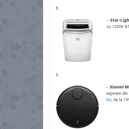
8.
–
Star-Lig
cu 12000 BT
9.
–
Xiaomi M
aspirare din
lei
, de la 199