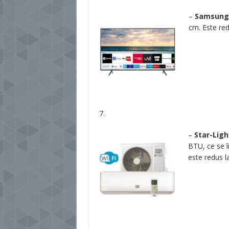
–
Samsung
cm. Este re
7.
–
Star-Ligh
BTU, ce se î
este redus l