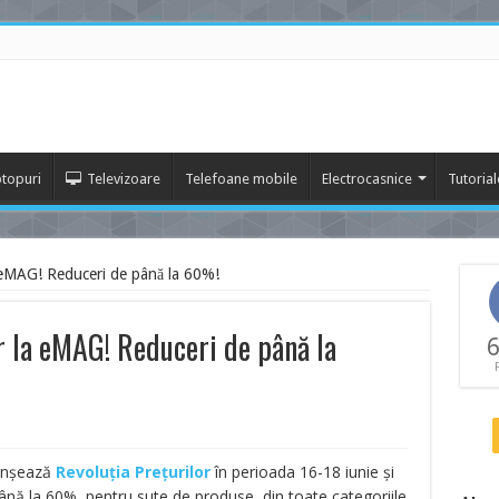
topuri
Televizoare
Telefoane mobile
Electrocasnice
Tutorial
a eMAG! Reduceri de până la 60%!
r la eMAG! Reduceri de până la
6
lanșează
Revoluția Prețurilor
în perioada 16-18 iunie și
nă la 60%, pentru sute de produse, din toate categoriile