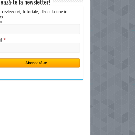
ează-te la newsletter!
i, review-uri, tutoriale, direct la tine în
ox.
me
*
il