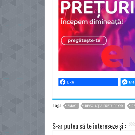
Like
Me
Tags
EMAG
REVOLUȚIA PREȚURILOR
RE
S-ar putea să te intereseze și :