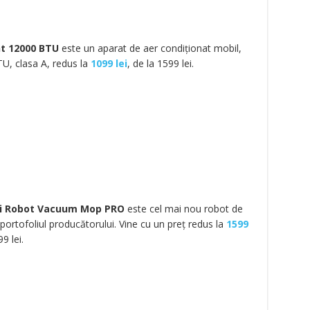
ht 12000 BTU
este un aparat de aer condiționat mobil,
U, clasa A, redus la
1099 lei
, de la 1599 lei.
i Robot Vacuum Mop PRO
este cel mai nou robot de
 portofoliul producătorului. Vine cu un preț redus la
1599
9 lei.