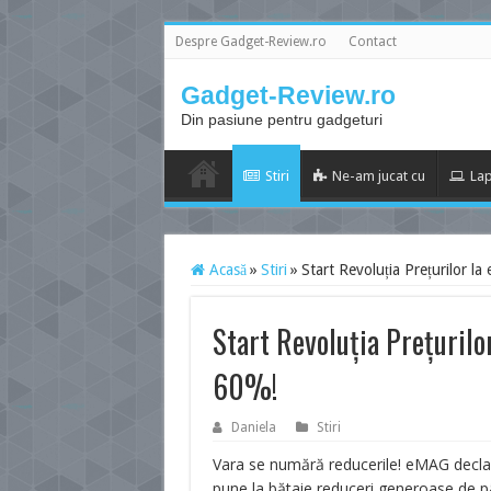
Despre Gadget-Review.ro
Contact
Gadget-Review.ro
Din pasiune pentru gadgeturi
Stiri
Ne-am jucat cu
Lap
Acasă
»
Stiri
»
Start Revoluția Prețurilor l
Start Revoluția Prețurilo
60%!
Daniela
Stiri
Vara se numără reducerile! eMAG dec
pune la bătaie reduceri generoase de pâ