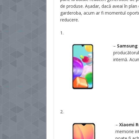
de produse. Așadar, dacă aveai în plan o
garderoba, acum ar fi momentul oportun.
reducere.
1.
–
Samsung 
producătorul
internă. Acum
2.
–
Xiaomi R
memorie int
poate fi ach