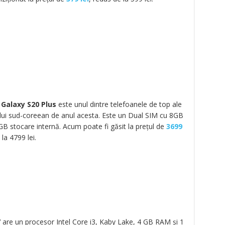
Galaxy S20 Plus
este unul dintre telefoanele de top ale
ui sud-coreean de anul acesta. Este un Dual SIM cu 8GB
B stocare internă. Acum poate fi găsit la prețul de
3699
 la 4799 lei.
7
are un procesor Intel Core i3, Kaby Lake, 4 GB RAM și 1