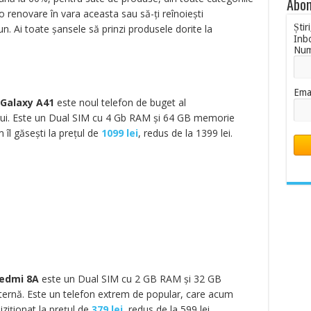
Abon
 renovare în vara aceasta sau să-ți reînoiești
Știr
 Ai toate șansele să prinzi produsele dorite la
Inb
Nu
Ema
Galaxy A41
este noul telefon de buget al
ui. Este un Dual SIM cu 4 Gb RAM și 64 GB memorie
 îl găsești la prețul de
1099 lei
, redus de la 1399 lei.
edmi 8A
este un Dual SIM cu 2 GB RAM și 32 GB
ernă. Este un telefon extrem de popular, care acum
iziționat la prețul de
379 lei
, redus de la 599 lei.