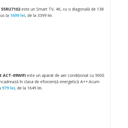
 55RU7102
este un Smart TV, 4K, cu o diagonală de 138
dus la
1699 lei
, de la 3399 lei.
t ACT-09WIFI
este un aparat de aer condiționat cu 9000
ncadrează în clasa de efoiciență energetică A++.Acum
a
979 lei
, de la 1649 lei.