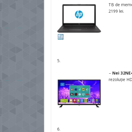
TB de memor
2199 lei.
5.
–
Nei 32NE
rezoluție H
6.