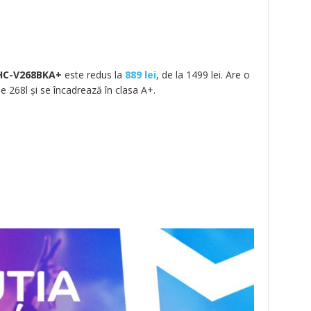
HC-V268BKA+
este redus la
889 lei
, de la 1499 lei. Are o
e 268l și se încadrează în clasa A+.