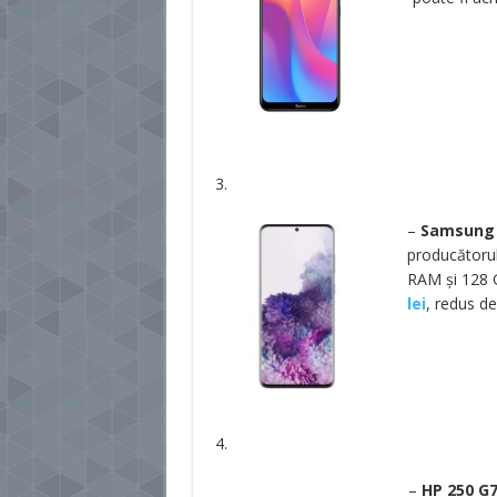
3.
–
Samsung 
producătorul
RAM și 128 G
lei
, redus de
4.
–
HP 250 G