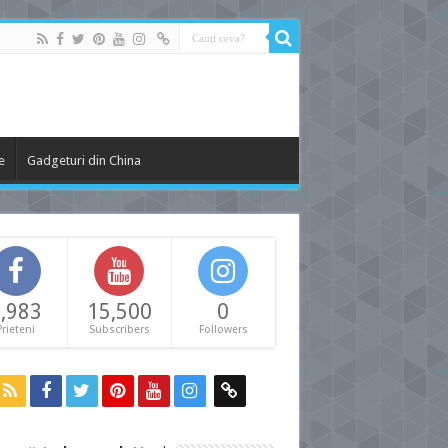
e
Gadgeturi din China
,983
15,500
0
Prieteni
Subscribers
Followers