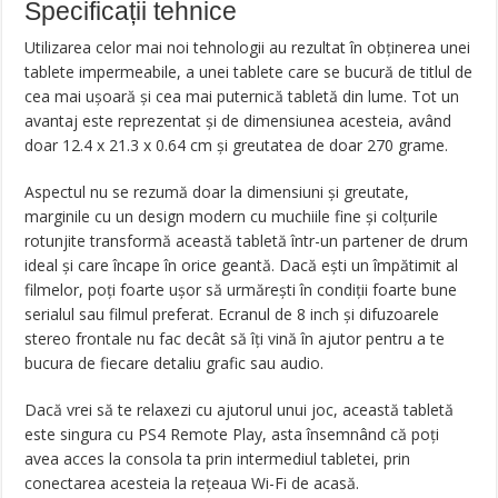
Specificații tehnice
Utilizarea celor mai noi tehnologii au rezultat în obţinerea unei
tablete impermeabile, a unei tablete care se bucură de titlul de
cea mai uşoară şi cea mai puternică tabletă din lume. Tot un
avantaj este reprezentat şi de dimensiunea acesteia, având
doar 12.4 x 21.3 x 0.64 cm şi greutatea de doar 270 grame.
Aspectul nu se rezumă doar la dimensiuni şi greutate,
marginile cu un design modern cu muchiile fine şi colţurile
rotunjite transformă această tabletă într-un partener de drum
ideal şi care încape în orice geantă. Dacă eşti un împătimit al
filmelor, poţi foarte uşor să urmăreşti în condiţii foarte bune
serialul sau filmul preferat. Ecranul de 8 inch şi difuzoarele
stereo frontale nu fac decât să îţi vină în ajutor pentru a te
bucura de fiecare detaliu grafic sau audio.
Dacă vrei să te relaxezi cu ajutorul unui joc, această tabletă
este singura cu PS4 Remote Play, asta însemnând că poţi
avea acces la consola ta prin intermediul tabletei, prin
conectarea acesteia la reţeaua Wi-Fi de acasă.