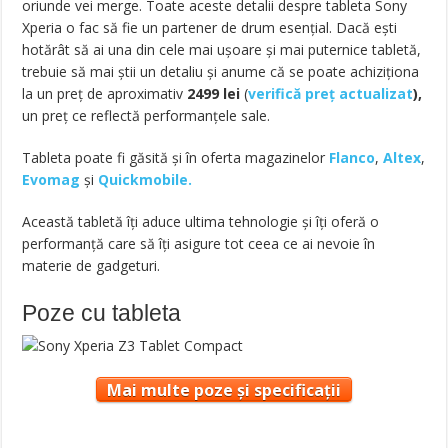
oriunde vei merge. Toate aceste detalii despre tableta Sony
Xperia o fac să fie un partener de drum esenţial. Dacă eşti
hotărât să ai una din cele mai ușoare şi mai puternice tabletă,
trebuie să mai ştii un detaliu şi anume că se poate achiziţiona
la un preţ de aproximativ
2499
lei
(
verifică preț actualizat
),
un preț ce reflectă performanțele sale.
Tableta poate fi găsită și în oferta magazinelor
Flanco
,
Altex
,
Evomag
și
Quickmobile.
Această tabletă îţi aduce ultima tehnologie şi îţi oferă o
performanţă care să îţi asigure tot ceea ce ai nevoie în
materie de gadgeturi.
Poze cu tableta
Mai multe poze și specificații