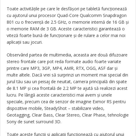
Toate activităţile pe care le desfăşori pe tabletă funcţionează
cu ajutorul unui procesor Quad-Core Qualcomm Snapdragon
801 cu o frecvenţă de 2.5 GHz, o memorie internă de 16 GB şi
o memorie RAM de 3 GB. Aceste caracteristici garantează o
viteză foarte bună de funcţionare şi de rulare a celor mai noi
aplicaţii sau jocuri.
Observând partea de multimedia, aceasta are două difuzoare
stereo frontale care pot reda formate audio foarte variate
printre care MP3, 3GP, MP4, AMR, RTX, OGG, ASF dar şi
multe altele. Dacă vrei să surprinzi un moment mai special din
jurul tău sau un peisaj de neuitat, camera principală din spate
de 8.1 MP şi cea frontală de 2.2 MP te ajută să realizezi acest
lucru. Pe lângă aceste caracteristici mai avem şi unele
speciale, precum cea de senzor de imagine Exmor RS pentru
dispozitive mobile, SteadyShot – stabilizare video,
Geotagging, Clear Bass, Clear Stereo, Clear Phase, tehnologie
Sony de sunet surround 3D.
Toate aceste funcţii şi aplicaţii funcţionează cu ajutorul unui