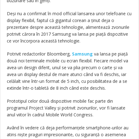
buzunare sau în genți.
Deși nu a confirmat în mod official lansarea unor telefoane cu
display flexibil, faptul că gigantul corean a ținut deja o
prezentare despre această tehnologie, alimentează zvonurile
potrivit cărora în 2017 Samsung va lansa pe piață dispozitive
ce vor încorpora această tehnologie.
Potrivit redactorilor Bloomberg,
Samsung
va lansa pe piață
două noi terminale mobile cu ecran flexibil. Fiecare model va
avea un design diferit, unul se va plia precum o carte și va
avea un display destul de mare atunci când va fi deschis, iar
celălalt vine într-un format de 5 inch, cu posibilitatea de a se
extinde într-o tabletă de 8 inch când este deschis.
Prototipul celor două dispozitive mobile fac parte din
programul Project Valley și potrivit zvonurilor, vor fi lansate
anul viitor în cadrul Mobile World Congress.
Având în vedere că deja performanțele smartphone-urilor au
atins niște praguri impresionante, cu siguranță o asemenea