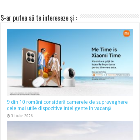
S-ar putea să te intereseze și :
9 din 10 români consideră camerele de supraveghere
cele mai utile dispozitive inteligente în vacanță
31 iulie 2026