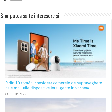
S-ar putea să te intereseze și :
9 din 10 români consideră camerele de supraveghere
cele mai utile dispozitive inteligente în vacanță
31 iulie 2026