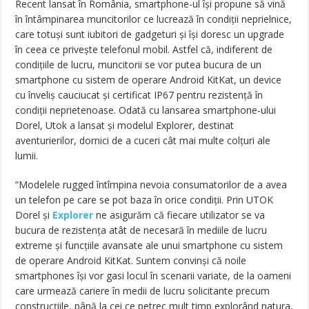
Recent lansat în România, smartphone-ul își propune să vină
în întâmpinarea muncitorilor ce lucrează în condiții neprielnice,
care totuși sunt iubitori de gadgeturi și își doresc un upgrade
în ceea ce privește telefonul mobil. Astfel că, indiferent de
condițiile de lucru, muncitorii se vor putea bucura de un
smartphone cu sistem de operare Android KitKat, un device
cu înveliș cauciucat și certificat IP67 pentru rezistență în
condiții neprietenoase. Odată cu lansarea smartphone-ului
Dorel, Utok a lansat și modelul Explorer, destinat
aventurierilor, dornici de a cuceri cât mai multe colțuri ale
lumii.
“Modelele rugged întîmpina nevoia consumatorilor de a avea
un telefon pe care se pot baza în orice condiții. Prin UTOK
Dorel și
Explorer
ne asigurăm că fiecare utilizator se va
bucura de rezistența atât de necesară în mediile de lucru
extreme și funcțiile avansate ale unui smartphone cu sistem
de operare Android KitKat. Suntem convinși că noile
smartphones își vor gasi locul în scenarii variate, de la oameni
care urmează cariere în medii de lucru solicitante precum
construcțiile, până la cei ce petrec mult timp explorând natura,