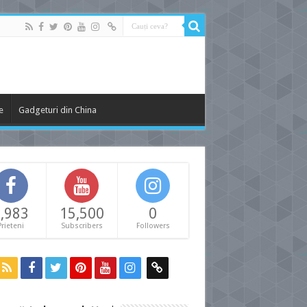
e
Gadgeturi din China
,983
15,500
0
Prieteni
Subscribers
Followers