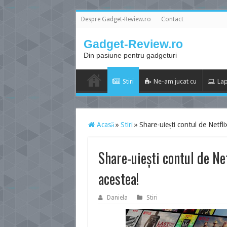
Despre Gadget-Review.ro
Contact
Gadget-Review.ro
Din pasiune pentru gadgeturi
Stiri
Ne-am jucat cu
Lap
Acasă
»
Stiri
»
Share-uiești contul de Netfli
Share-uiești contul de Ne
acestea!
Daniela
Stiri