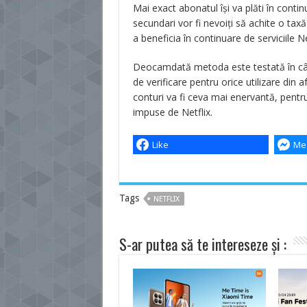
Mai exact abonatul își va plăti în contin
secundari vor fi nevoiți să achite o ta
a beneficia în continuare de serviciile Ne
Deocamdată metoda este testată în câte
de verificare pentru orice utilizare din a
conturi va fi ceva mai enervantă, pentru
impuse de Netflix.
Like
Me
Tags
NETFLIX
S-ar putea să te intereseze și :