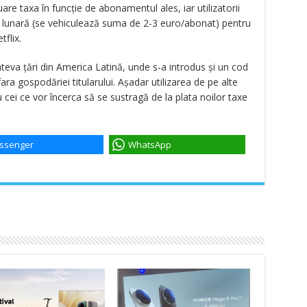
uare taxa în funcție de abonamentul ales, iar utilizatorii
xă lunară (se vehiculează suma de 2-3 euro/abonat) pentru
tflix.
va țări din America Latină, unde s-a introdus și un cod
fara gospodăriei titularului. Așadar utilizarea de pe alte
 cei ce vor încerca să se sustragă de la plata noilor taxe
ssenger
WhatsApp