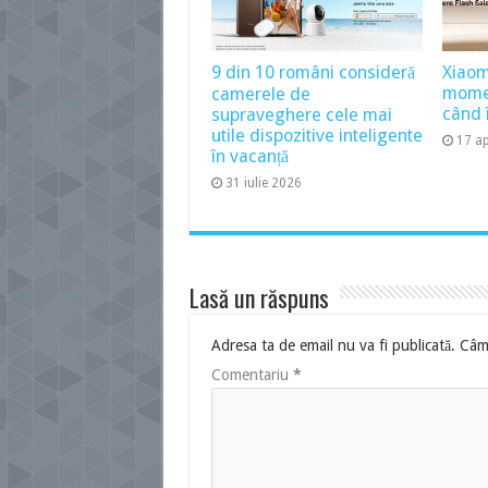
9 din 10 români consideră
Xiaom
momen
camerele de
când î
supraveghere cele mai
utile dispozitive inteligente
17 ap
în vacanță
31 iulie 2026
Lasă un răspuns
Adresa ta de email nu va fi publicată.
Câmp
Comentariu
*