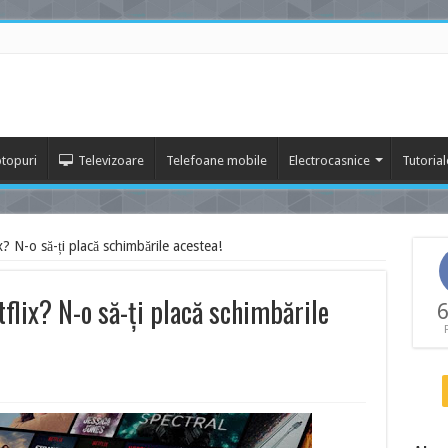
topuri
Televizoare
Telefoane mobile
Electrocasnice
Tutorial
x? N-o să-ți placă schimbările acestea!
tflix? N-o să-ți placă schimbările
6