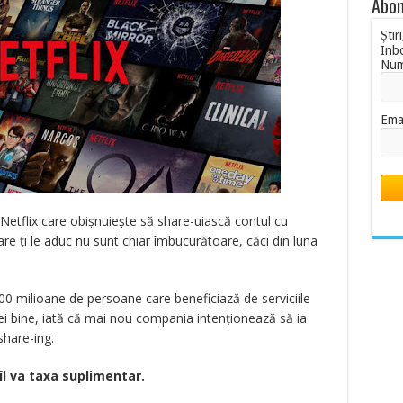
Abon
Știr
Inb
Nu
Ema
de Netflix care obișnuiește să share-uiască contul cu
 care ți le aduc nu sunt chiar îmbucurătoare, căci din luna
00 milioane de persoane care beneficiază de serviciile
i, ei bine, iată că mai nou compania intenționează să ia
share-ing.
 îl va taxa suplimentar.