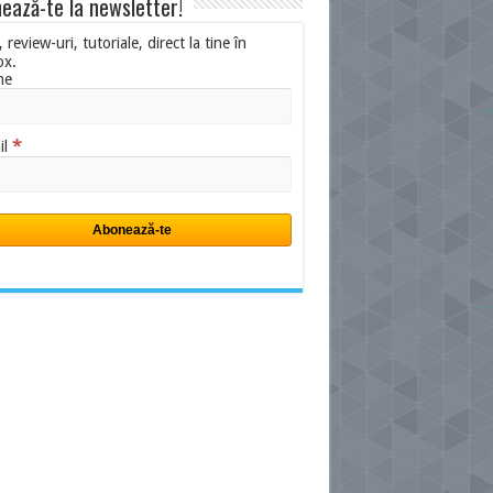
ează-te la newsletter!
i, review-uri, tutoriale, direct la tine în
ox.
me
*
il