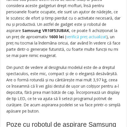
considera aceste gadgeturi drept mofturi, însă pentru
persoanele foarte ocupate, ele sunt un ajutor de nădejde, ce
le scutesc de efort și timp pierdut cu o activitate necesară, dar
nu și productivă. Un astfel de gadget este și robotul de
aspirare
Samsung VR10F53UBAK
, ce poate fi achiziționat la
un preț de aproximativ
1600 lei
(
verifică preț actualizat
),
un
preț nu tocmai la îndemâna oricui, dar având în vedere că face
parte dintr-o generație futuristă, cu foarte multe funcții nu mi
se mai pare nimic exagerat.
Din punct de vedere al designului modelul este de-a dreptul
spectaculos, este mic, compact și de o eleganță desăvârșită.
Are o formă rotundă și nu cântărește mai mult 3,97 kg, ceea
ce înseamnă că îi vei găsi destul de ușor un colțișor pentru a-l
depozita, fără prea mari bătăi de cap. Încorporează un display
de tip LED, ce te va ajuta să îi setezi programul potrivit de
curățare. De acum aspirarea podelei se va face printr-o simplă
apăsare pe buton.
Poze cu robotul de aspirare Samsung