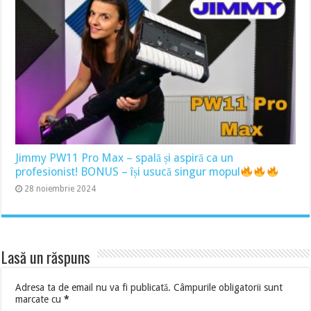
Jimmy PW11 Pro Max – spală și aspiră ca un
profesionist! BONUS – își usucă singur mopul
28 noiembrie 2024
Lasă un răspuns
Adresa ta de email nu va fi publicată.
Câmpurile obligatorii sunt
marcate cu
*