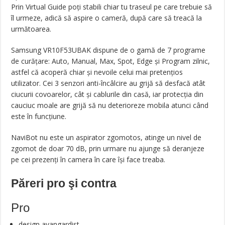
Prin Virtual Guide poți stabili chiar tu traseul pe care trebuie să
îl urmeze, adică să aspire o cameră, după care să treacă la
următoarea.
Samsung VR10F53UBAK dispune de o gamă de 7 programe
de curățare: Auto, Manual, Max, Spot, Edge și Program zilnic,
astfel că acoperă chiar și nevoile celui mai pretențios
utilizator. Cei 3 senzori anti-încâlcire au grijă să desfacă atât
ciucurii covoarelor, cât și cablurile din casă, iar protecția din
cauciuc moale are grijă să nu deterioreze mobila atunci când
este în funcțiune.
NaviBot nu este un aspirator zgomotos, atinge un nivel de
zgomot de doar 70 dB, prin urmare nu ajunge să deranjeze
pe cei prezenți în camera în care își face treaba.
Păreri pro şi contra
Pro
design avangardist