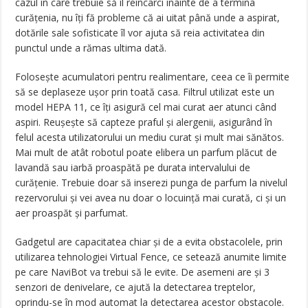
cazul în care trebuie să îl reîncarci înainte de a termina
curățenia, nu îți fă probleme că ai uitat până unde a aspirat,
dotările sale sofisticate îl vor ajuta să reia activitatea din
punctul unde a rămas ultima dată.
Folosește acumulatori pentru realimentare, ceea ce îi permite
să se deplaseze ușor prin toată casa. Filtrul utilizat este un
model HEPA 11, ce îți asigură cel mai curat aer atunci când
aspiri. Reușește să capteze praful și alergenii, asigurând în
felul acesta utilizatorului un mediu curat și mult mai sănătos.
Mai mult de atât robotul poate elibera un parfum plăcut de
lavandă sau iarbă proaspătă pe durata intervalului de
curățenie. Trebuie doar să inserezi punga de parfum la nivelul
rezervorului și vei avea nu doar o locuință mai curată, ci și un
aer proaspăt și parfumat.
Gadgetul are capacitatea chiar și de a evita obstacolele, prin
utilizarea tehnologiei Virtual Fence, ce setează anumite limite
pe care NaviBot va trebui să le evite. De asemeni are și 3
senzori de denivelare, ce ajută la detectarea treptelor,
oprindu-se în mod automat la detectarea acestor obstacole.