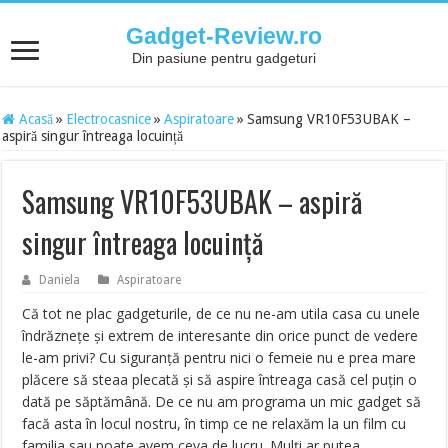
Gadget-Review.ro
Din pasiune pentru gadgeturi
Acasă
»
Electrocasnice
»
Aspiratoare
»
Samsung VR10F53UBAK –
aspiră singur întreaga locuință
Samsung VR10F53UBAK – aspiră
singur întreaga locuință
Daniela
Aspiratoare
Că tot ne plac gadgeturile, de ce nu ne-am utila casa cu unele
îndrăznețe și extrem de interesante din orice punct de vedere
le-am privi? Cu siguranță pentru nici o femeie nu e prea mare
plăcere să steaa plecată și să aspire întreaga casă cel puțin o
dată pe săptămână. De ce nu am programa un mic gadget să
facă asta în locul nostru, în timp ce ne relaxăm la un film cu
familia sau poate avem ceva de lucru. Mulți ar putea