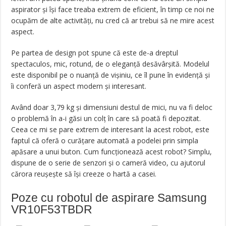
aspirator și își face treaba extrem de eficient, în timp ce noi ne
ocupăm de alte activități, nu cred că ar trebui să ne mire acest
aspect.
Pe partea de design pot spune că este de-a dreptul
spectaculos, mic, rotund, de o eleganță desăvârșită. Modelul
este disponibil pe o nuanță de vișiniu, ce îl pune în evidență și
îi conferă un aspect modern și interesant.
Având doar 3,79 kg și dimensiuni destul de mici, nu va fi deloc
o problemă în a-i găsi un colț în care să poată fi depozitat.
Ceea ce mi se pare extrem de interesant la acest robot, este
faptul că oferă o curățare automată a podelei prin simpla
apăsare a unui buton. Cum funcționează acest robot? Simplu,
dispune de o serie de senzori și o cameră video, cu ajutorul
cărora reușește să își creeze o hartă a casei.
Poze cu robotul de aspirare Samsung
VR10F53TBDR