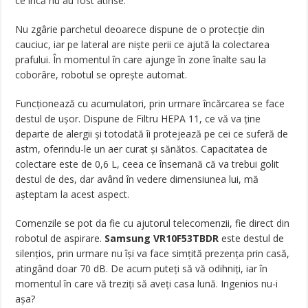
ce încă nu au fost atinse.
Nu zgârie parchetul deoarece dispune de o protecție din
cauciuc, iar pe lateral are niște perii ce ajută la colectarea
prafului. În momentul în care ajunge în zone înalte sau la
coborâre, robotul se oprește automat.
Funcționează cu acumulatori, prin urmare încărcarea se face
destul de ușor. Dispune de Filtru HEPA 11, ce vă va ține
departe de alergii și totodată îi protejează pe cei ce suferă de
astm, oferindu-le un aer curat și sănătos. Capacitatea de
colectare este de 0,6 L, ceea ce însemană că va trebui golit
destul de des, dar având în vedere dimensiunea lui, mă
așteptam la acest aspect.
Comenzile se pot da fie cu ajutorul telecomenzii, fie direct din
robotul de aspirare.
Samsung VR10F53TBDR
este destul de
silențios, prin urmare nu își va face simțită prezența prin casă,
atingând doar 70 dB. De acum puteți să vă odihniți, iar în
momentul în care vă treziți să aveți casa lună. Ingenios nu-i
așa?