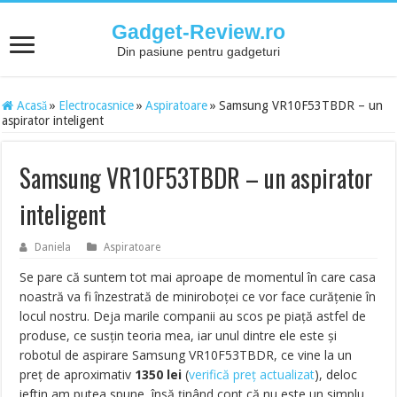
Gadget-Review.ro
Din pasiune pentru gadgeturi
Acasă
»
Electrocasnice
»
Aspiratoare
»
Samsung VR10F53TBDR – un
aspirator inteligent
Samsung VR10F53TBDR – un aspirator
inteligent
Daniela
Aspiratoare
Se pare că suntem tot mai aproape de momentul în care casa
noastră va fi înzestrată de miniroboței ce vor face curățenie în
locul nostru. Deja marile companii au scos pe piață astfel de
produse, ce susțin teoria mea, iar unul dintre ele este și
robotul de aspirare Samsung VR10F53TBDR, ce vine la un
preț de aproximativ
1350 lei
(
verifică preț actualizat
),
deloc
ieftin am putea spune, însă ținând cont că nu este un simplu