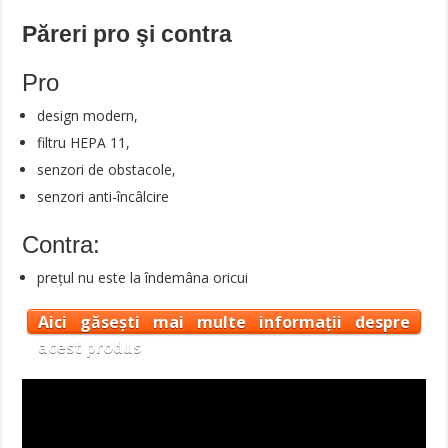
Păreri pro şi contra
Pro
design modern,
filtru HEPA 11,
senzori de obstacole,
senzori anti-încâlcire
Contra:
prețul nu este la îndemâna oricui
Aici găsești mai multe informații despre
acest produs