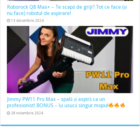
Roborock Q8 Max+ – Te scapă de griji? Tot ce face (și
nu face) robotul de aspirare!
13 decembrie 2024
Jimmy PW11 Pro Max – spală și aspiră ca un
profesionist! BONUS – își usucă singur mopul
28 noiembrie 2024