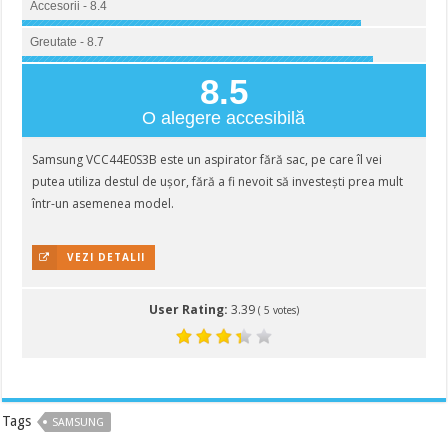
Accesorii - 8.4
Greutate - 8.7
8.5
O alegere accesibilă
Samsung VCC44E0S3B este un aspirator fără sac, pe care îl vei
putea utiliza destul de ușor, fără a fi nevoit să investești prea mult
într-un asemenea model.
VEZI DETALII
User Rating:
3.39
(
5
votes)
Tags
SAMSUNG