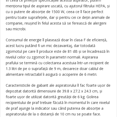
În ceea ce priveşte specificaţiile acestui aspirator, putem
menţiona tipul de aspirare uscată, cu ajutorul filtrului HEPA, şi
cu o putere de absorţie de 1500 W, ceea ce îl face perfect
pentru toate suprafeţele, dar şi pentru cei ce dețin animale de
companie, reușind în felul acesta să se ferească de alergeni
sau microbi.
Consumul de energie îl plasează doar în clasa F de eficienţă,
acest lucru putând fi un mic dezavantaj, dar totodată
zgomotul pe care îl produce este de 81 dB şi se încadrează în
nivelul celor cu zgomot în parametri normali. Aspirarea
prafului se termină cu colectarea acestuia într-un recipient de
1.3 litri de pe o suprafaţă de 9 m, deoarece doar cablul de
alimentare retractabil îi asigură o acoperire de 6 metri.
Caracteristicile de gabarit ale aspiratorului îl fac foarte uşor de
depozitat datorită dimensiunii de 39.8 x 27.2 x 24.3 cm, şi
foarte uşor de utilizat datorită greutăţii de 6 kg. Golirea
recipientului de praf trebuie făcută în momentul în care nivelul
de praf ajunge la indicator sau când puterea de absorţie a
aspiratorului de la o distanţă de 10 cm nu se poate face.