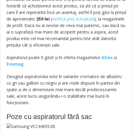
hotărât să achiziţionezi acest produs, să ştii că şi preţul pe
care îl are reprezintă încă un avantaj, astfel îl poţi găsi la preţul
de aproximatic
259
lei
(
verifică preț actualizat
)
, la magazinele
de profil. Dacă nu ai nevoie de ceva mai puternic, sau dacă nu
ai o suprafaţă mai mare de acoperit pentru a aspira, acest
produs este cel mai recomandat pentru tine atât datorită
preţului cât şi eficienței sale.
Aspiratorul poate fi găsit și în oferta magazinelor
Altex
și
Evomag.
Designul aspiratorului este în variante cromatice de albastru
cu gri sau galben cu negru şi are roţile dispuse în partea din
spate şi de o dimensiune mai mare decât predecesoarele
sale, acest lucru asigurându-i o stabilitate mai bună în
funcţionare.
Poze cu aspiratorul fără sac