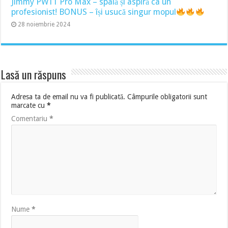
Jimmy PW11 Pro Max – spală și aspiră ca un
profesionist! BONUS – își usucă singur mopul
28 noiembrie 2024
Lasă un răspuns
Adresa ta de email nu va fi publicată.
Câmpurile obligatorii sunt
marcate cu
*
Comentariu
*
Nume
*