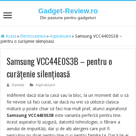
Gadget-Review.ro
Din pasiune pentru gadgeturi
Acasă
»
Electrocasnice
»
Aspiratoare
»
Samsung VCC44E0S3B –
pentru o curăţenie silenţioasă
Samsung VCC44E0S3B – pentru o
curăţenie silenţioasă
Daniela
Aspiratoare
Indiferent dacă stai la casă sau la bloc, la un moment dat o să
fie nevoie să faci curat, iar dacă nu vrei să utilizezi clasica
mătură şi poate chiar să faci mai mult praf, atunci aspiratorul
Samsung VCC44E0S3B
este varianta perfectă pentru tine.
Acest aspirator îţi asigură, datorită tehnologiei, o filtrare a
aerului de impurităţi, dar şi de alţi alergeni care pot fi
periculoşi nu doar pentru tine ci şi pentru familia ta. Dacă te-ai