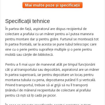
Mai multe poze și specificații
Specificații tehnice
În partea din faţă, aspiratorul are dispus recipientul de
colectare a prafului cu un mâner pentru a-l putea manevra
pentru montare dar şi pentru golire. Furtunul se montează tot
în partea frontală, iar la acesta se pune tubul telescopic care
vine cu o perie pentru suprafeţe multiple şi o perie pentru
mobilă sau cărţile din bibliotecă.
Pentru a fi mai uşor de manevrat atât pe timpul funcţionării
cât şi al transportului sau depozitării, aspiratorul are un mâner
în partea superioară, iar pentru depozitare un locaş pentru
montarea tubului cu peria, depozitarea putând fi şi verticală.
Privind transportul, trebuie să ai grijă să nu îl transporţi
ținându-l de mânerul recipientului de colectare al prafului
pentru că rişti să îţi cadă pe picior.