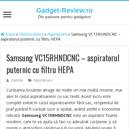
Gadget-Review.ro
Din pasiune pentru gadgeturi
Acasă
»
Electrocasnice
»
Aspiratoare
»
Samsung VC15RHNDCNC –
aspiratorul puternic cu filtru HEPA
Samsung VC15RHNDCNC – aspiratorul
puternic cu filtru HEPA
Daniela
Aspiratoare
Curățarea locuinței atrage de multe ori mai multă mizerie, mai
ales în cazul aspiratoarelor cu sac textil. Acest lucru este
complet evitat în cazul aspiratoarelor fără sac, recipientul de
praf putând fi curățat ușor și spălat, având astfel o economie
ridicată.
Samsung VC15RHNDCNC
este un aspirator foarte
modern, care te va ajuta să faci cu adevărat curățenie și să
menții o atmosferă sănătoasă în locuință. Modelul poate fi