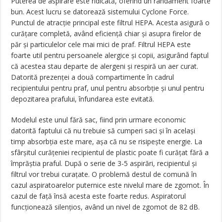
Puterea de aspirare este ridicată, oferind un randament foarte
bun. Acest lucru se datorează sistemului Cyclone Force.
Punctul de atracție principal este filtrul HEPA. Acesta asigură o
curățare completă, având eficiență chiar și asupra firelor de
păr și particulelor cele mai mici de praf. Filtrul HEPA este
foarte util pentru persoanele alergice și copii, asigurând faptul
că acestea stau departe de alergeni și respiră un aer curat.
Datorită prezenței a două compartimente în cadrul
recipientului pentru praf, unul pentru absorbție și unul pentru
depozitarea prafului, înfundarea este evitată.
Modelul este unul fără sac, fiind prin urmare economic
datorită faptului că nu trebuie să cumperi saci și în același
timp absorbția este mare, așa că nu se risipește energie. La
sfârșitul curățeniei recipientul de plastic poate fi curățat fără a
împrăștia praful. După o serie de 3-5 aspirări, recipientul și
filtrul vor trebui curaţate. O problemă destul de comună în
cazul aspiratoarelor puternice este nivelul mare de zgomot. În
cazul de față însă acesta este foarte redus. Aspiratorul
funcționează silențios, având un nivel de zgomot de 82 dB.