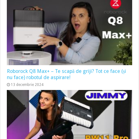
Roborock Q8 Max+ – Te scapă de griji? Tot ce face (și
nu face) robotul de aspirare!
13 decembrie 2024