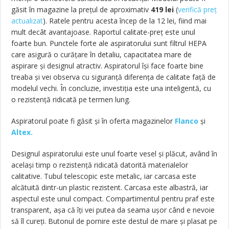
găsit în magazine la prețul de aproximativ
419
lei
(
verifică preț
actualizat
)
. Ratele pentru acesta încep de la 12 lei, fiind mai
mult decât avantajoase. Raportul calitate-preț este unul
foarte bun. Punctele forte ale aspiratorului sunt filtrul HEPA
care asigură o curățare în detaliu, capacitatea mare de
aspirare și designul atractiv. Aspiratorul își face foarte bine
treaba și vei observa cu siguranță diferența de calitate față de
modelul vechi. În concluzie, investiția este una inteligentă, cu
o rezistență ridicată pe termen lung.
Aspiratorul poate fi găsit și în oferta magazinelor
Flanco
și
Altex.
Designul aspiratorului este unul foarte vesel și plăcut, având în
același timp o rezistență ridicată datorită materialelor
calitative. Tubul telescopic este metalic, iar carcasa este
alcătuită dintr-un plastic rezistent. Carcasa este albastră, iar
aspectul este unul compact. Compartimentul pentru praf este
transparent, așa că îți vei putea da seama ușor când e nevoie
să îl cureți. Butonul de pornire este destul de mare și plasat pe