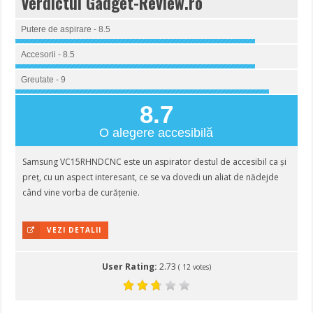
Verdictul Gadget-Review.ro
Putere de aspirare - 8.5
Accesorii - 8.5
Greutate - 9
8.7
O alegere accesibilă
Samsung VC15RHNDCNC este un aspirator destul de accesibil ca și
preț, cu un aspect interesant, ce se va dovedi un aliat de nădejde
când vine vorba de curățenie.
VEZI DETALII
User Rating:
2.73
(
12
votes)