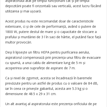
aspiratorului atât pe timpul funcţionării cât şi pe timpul
depozitării poate fi orizontală sau verticală, acest lucru făcând
utilizarea şi mai uşoară.
Acest produs nu este recomandat doar de caracteristicile
exterioare, ci şi de cele de performanţă, având o putere de
1800 W, putere destul de mare şi o capacitate de stocare a
prafului şi murdăriei de 3 l în saci de hârtie, el putând face faţă
multor provocări.
Deşi îi lipseşte un filtru HEPA pentru purificarea aerului,
aspiratorul compensează prin prezenţa unui filtru de evacuare
cu spumă, a unui cablu de alimentare lung de 5 m şi
acoperirea unei suprafeţe de aspirare de 7 m.
Ca şi nivel de zgomot, acesta se încadrează în baremele
prevăzute pentru un astfel de produs cu o valoare de 84 dB,
iar în ceea ce priveşte gabaritul, acesta are 5.3 kg şi o
dimensiune de 48.5 x 29 x 31 cm.
Un alt avantaj al aspiratorului este prezenţa orificiului de pe