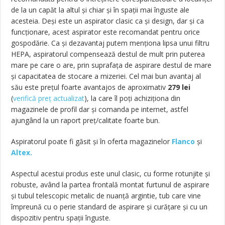
de la un capăt la altul şi chiar şi în spaţii mai înguste ale
acesteia. Deşi este un aspirator clasic ca şi design, dar şi ca
funcţionare, acest aspirator este recomandat pentru orice
gospodărie. Ca și dezavantaj putem menționa lipsa unui filtru
HEPA, aspiratorul compensează destul de mult prin puterea
mare pe care o are, prin suprafaţa de aspirare destul de mare
şi capacitatea de stocare a mizeriei. Cel mai bun avantaj al
său este preţul foarte avantajos de aproximativ
279
lei
(
verifică preț actualizat
)
, la care îl poţi achiziţiona din
magazinele de profil dar şi comanda pe internet, astfel
ajungând la un raport preţ/calitate foarte bun.
Aspiratorul poate fi găsit și în oferta magazinelor
Flanco
și
Altex.
Aspectul acestui produs este unul clasic, cu forme rotunjite şi
robuste, având la partea frontală montat furtunul de aspirare
şi tubul telescopic metalic de nuanţă argintie, tub care vine
împreună cu o perie standard de aspirare şi curăţare şi cu un
dispozitiv pentru spaţii înguste.