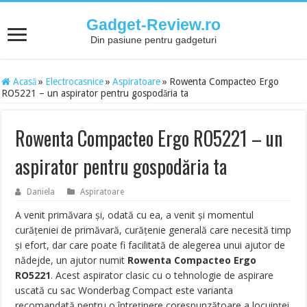
Gadget-Review.ro
Din pasiune pentru gadgeturi
Acasă
»
Electrocasnice
»
Aspiratoare
»
Rowenta Compacteo Ergo
RO5221 – un aspirator pentru gospodăria ta
Rowenta Compacteo Ergo RO5221 – un
aspirator pentru gospodăria ta
Daniela
Aspiratoare
A venit primăvara şi, odată cu ea, a venit şi momentul
curăţeniei de primăvară, curăţenie generală care necesită timp
şi efort, dar care poate fi facilitată de alegerea unui ajutor de
nădejde, un ajutor numit
Rowenta Compacteo Ergo
RO5221
. Acest aspirator clasic cu o tehnologie de aspirare
uscată cu sac Wonderbag Compact este varianta
recomandată pentru o întreţinere corespunzătoare a locuinţei