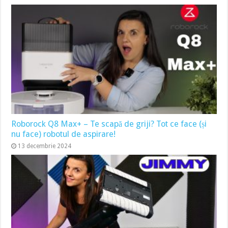
Roborock Q8 Max+ – Te scapă de griji? Tot ce face (și
nu face) robotul de aspirare!
13 decembrie 2024