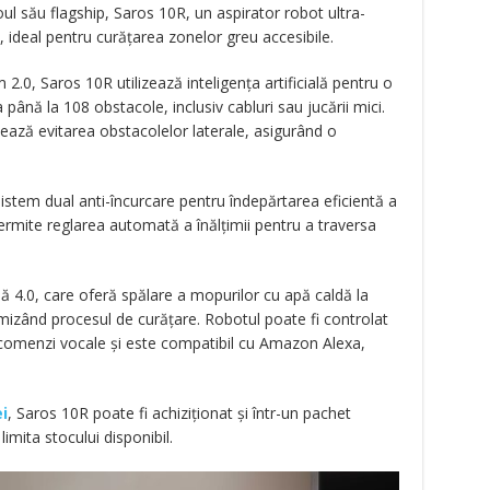
ul său flagship, Saros 10R, un aspirator robot ultra-
 ideal pentru curățarea zonelor greu accesibile.
0, Saros 10R utilizează inteligența artificială pentru o
până la 108 obstacole, inclusiv cabluri sau jucării mici.
ează evitarea obstacolelor laterale, asigurând o
stem dual anti-încurcare pentru îndepărtarea eficientă a
permite reglarea automată a înălțimii pentru a traversa
ă 4.0, care oferă spălare a mopurilor cu apă caldă la
imizând procesul de curățare. Robotul poate fi controlat
 comenzi vocale și este compatibil cu Amazon Alexa,
ei
, Saros 10R poate fi achiziționat și într-un pachet
limita stocului disponibil.