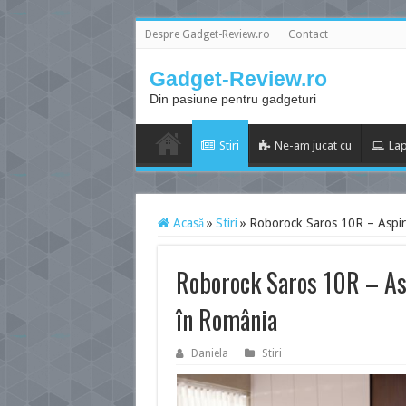
Despre Gadget-Review.ro
Contact
Gadget-Review.ro
Din pasiune pentru gadgeturi
Stiri
Ne-am jucat cu
Lap
Acasă
»
Stiri
»
Roborock Saros 10R – Aspira
Roborock Saros 10R – Asp
în România
Daniela
Stiri