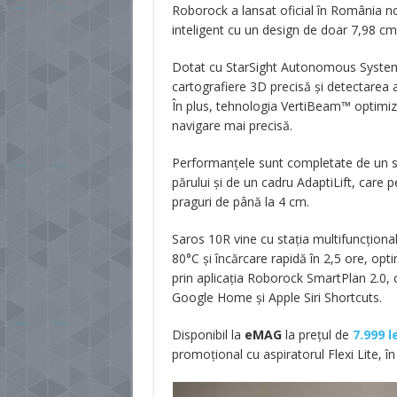
Roborock a lansat oficial în România no
inteligent cu un design de doar 7,98 cm,
Dotat cu StarSight Autonomous System 2.
cartografiere 3D precisă și detectarea a 
În plus, tehnologia VertiBeam™ optimiz
navigare mai precisă.
Performanțele sunt completate de un si
părului și de un cadru AdaptiLift, care 
praguri de până la 4 cm.
Saros 10R vine cu stația multifuncțional
80°C și încărcare rapidă în 2,5 ore, opt
prin aplicația Roborock SmartPlan 2.0,
Google Home și Apple Siri Shortcuts.
Disponibil la
eMAG
la prețul de
7.999 l
promoțional cu aspiratorul Flexi Lite, în 