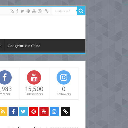
e
Gadgeturi din China
,983
15,500
0
Prieteni
Subscribers
Followers