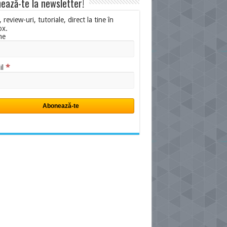
ează-te la newsletter!
i, review-uri, tutoriale, direct la tine în
ox.
me
*
il