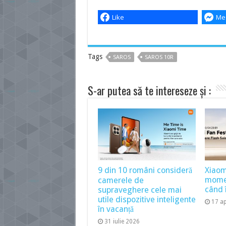
Like
Me
Tags
SAROS
SAROS 10R
S-ar putea să te intereseze și :
9 din 10 români consideră
Xiaom
momen
camerele de
când î
supraveghere cele mai
utile dispozitive inteligente
17 ap
în vacanță
31 iulie 2026