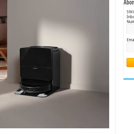
Abon
Știr
Inb
Nu
Ema