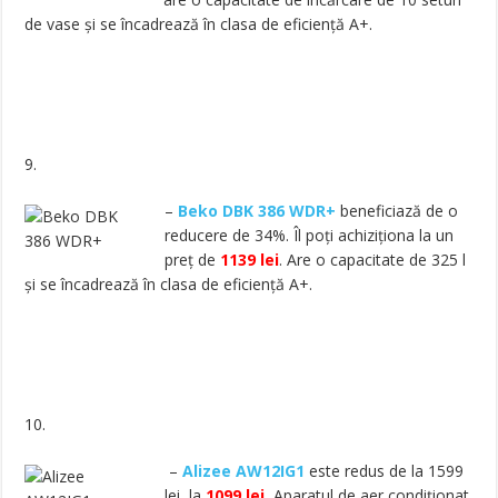
de vase și se încadrează în clasa de eficiență A+.
9.
–
Beko DBK 386 WDR+
beneficiază de o
reducere de 34%. Îl poți achiziționa la un
preț de
1139 lei
. Are o capacitate de 325 l
și se încadrează în clasa de eficiență A+.
10.
–
Alizee AW12IG1
este redus de la 1599
lei, la
1099 lei.
Aparatul de aer condiționat