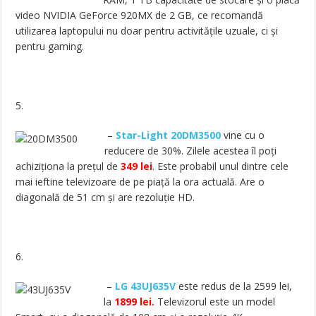
video NVIDIA GeForce 920MX de 2 GB, ce recomandă
utilizarea laptopului nu doar pentru activitățile uzuale, ci și
pentru gaming.
5.
–
Star-Light 20DM3500
vine cu o
reducere de 30%. Zilele acestea îl poți
achiziționa la prețul de
349 lei
. Este probabil unul dintre cele
mai ieftine televizoare de pe piață la ora actuală. Are o
diagonală de 51 cm și are rezoluție HD.
6.
–
LG 43UJ635V
este redus de la 2599 lei,
la
1899 lei.
Televizorul este un model