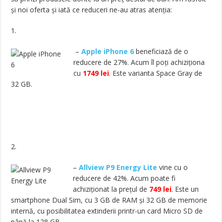
și noi oferta și iată ce reduceri ne-au atras atenția:
1.
–
Apple iPhone 6
beneficiază de o
reducere de 27%. Acum îl poți achiziționa
cu
1749 lei
. Este varianta Space Gray de
32 GB.
2.
–
Allview P9 Energy Lite
vine cu o
reducere de 42%. Acum poate fi
achiziționat la prețul de
749 lei
. Este un
smartphone Dual Sim, cu 3 GB de RAM și 32 GB de memorie
internă, cu posibilitatea extinderii printr-un card Micro SD de
până la 128 GB.