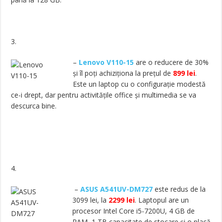
3.
–
Lenovo V110-15
are o reducere de 30%
și îl poți achiziționa la prețul de
899 lei
.
Este un laptop cu o configurație modestă
ce-i drept, dar pentru activitățile office și multimedia se va
descurca bine.
4.
–
ASUS A541UV-DM727
este redus de la
3099 lei, la
2299 lei
. Laptopul are un
procesor Intel Core i5-7200U, 4 GB de
RAM, 1 TB capacitate de stocare și o placă