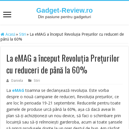
Gadget-Review.ro
Din pasiune pentru gadgeturi
Acasă
»
Stiri
»
La eMAG a început Revoluția Prețurilor cu reduceri de
până la 60%
La eMAG a început Revoluția Prețurilor
cu reduceri de până la 60%
Daniela
Stiri
La
eMAG
toamna se declanșează revoluția. Este vorba
despre o nouă campanie de reduceri, Revoluția prețurilor, ce
are loc în perioada 19-21 septembrie. Reducerile pentru toate
gamele de produse urcă până la 60%, așa că dacă aveai în
plan să-ți achiziționezi un nou device, să faci o schimbare prin
locuință sau să-ți reînnoiești garderoba, acum ai toate șansele
să prinzi produsele dorite la un preț destul de bun. Am răsfoit