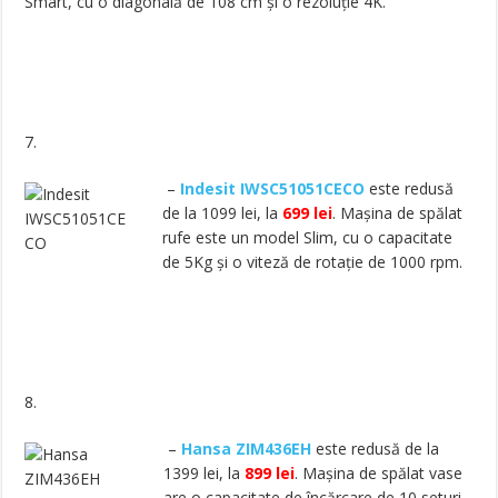
Smart, cu o diagonală de 108 cm și o rezoluție 4K.
7.
–
Indesit IWSC51051CECO
este redusă
de la 1099 lei, la
699 lei
. Mașina de spălat
rufe este un model Slim, cu o capacitate
de 5Kg și o viteză de rotație de 1000 rpm.
8.
–
Hansa ZIM436EH
este redusă de la
1399 lei, la
899 lei
. Mașina de spălat vase
are o capacitate de încărcare de 10 seturi