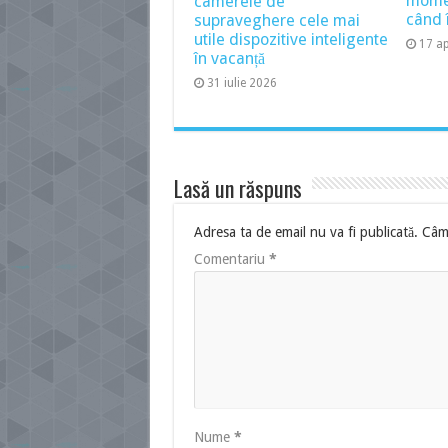
momen
camerele de
când î
supraveghere cele mai
utile dispozitive inteligente
17 ap
în vacanță
31 iulie 2026
Lasă un răspuns
Adresa ta de email nu va fi publicată.
Câmp
Comentariu
*
Nume
*