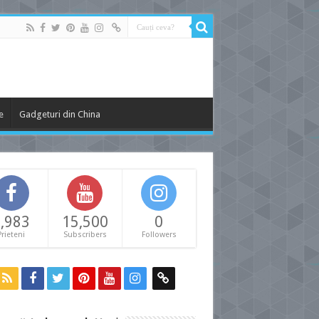
e
Gadgeturi din China
,983
15,500
0
Prieteni
Subscribers
Followers