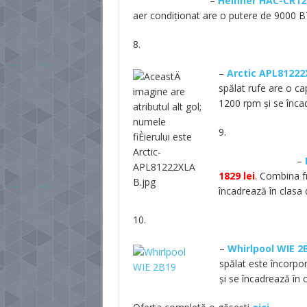
–
Heinner HAC-CR1
aer condiționat are o putere de 9000 B
8.
–
Arctic APL8122
spălat rufe are o ca
1200 rpm și se înca
9.
–
1829 lei
. Combina fr
încadrează în clasa 
10.
–
Whirlpool WIE 2
spălat este încorpor
și se încadrează în 