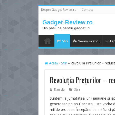
Despre Gadget-Review.ro
Contact
Gadget-Review.ro
Din pasiune pentru gadgeturi
Stiri
Ne-am jucat cu
Lap
Acasă
»
Stiri
»
Revoluția Prețurilor – reduc
Revoluția Prețurilor – r
Daniela
Stiri
Suntem la jumătatea lunii ianuarie și ia
generoase pe anul acesta. Este vorba des
mii de produse. Începând de astăzi și p