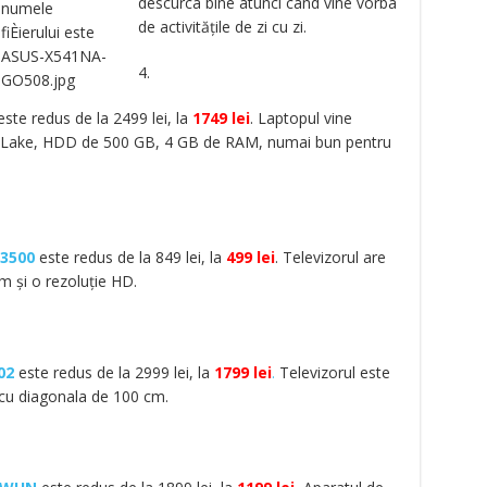
descurca bine atunci când vine vorba
de activitățile de zi cu zi.
4.
ste redus de la 2499 lei, la
1749 lei
. Laptopul vine
by Lake, HDD de 500 GB, 4 GB de RAM, numai bun pentru
M3500
este redus de la 849 lei, la
499 lei
. Televizorul are
m și o rezoluție HD.
02
este redus de la 2999 lei, la
1799 lei
.
Televizorul este
 cu diagonala de 100 cm.