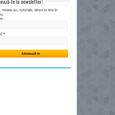
ează-te la newsletter!
i, review-uri, tutoriale, direct la tine în
ox.
me
*
il