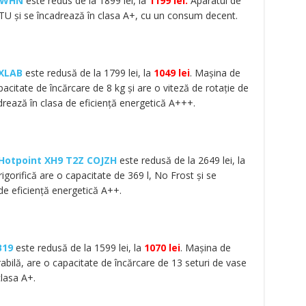
2WHN
este redus de la 1899 lei, la
1199 lei.
Aparatul de
TU și se încadrează în clasa A+, cu un consum decent.
2XLAB
este redusă de la 1799 lei, la
1049 lei
. Mașina de
pacitate de încărcare de 8 kg și are o viteză de rotație de
drează în clasa de eficiență energetică A+++.
Hotpoint XH9 T2Z COJZH
este redusă de la 2649 lei, la
igorifică are o capacitate de 369 l, No Frost și se
de eficiență energetică A++.
B19
este redusă de la 1599 lei, la
1070 lei
. Mașina de
abilă, are o capacitate de încărcare de 13 seturi de vase
clasa A+.