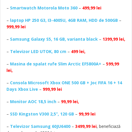
–
Smartwatch Motorola Moto 360
–
499,99 lei
–
laptop HP 250 G3, I3-4005U, 4GB RAM, HDD de 500GB
–
999,99 lei
–
Samsung Galaxy S5, 16 GB, varianta black
–
1399,99 lei,
–
Televizor LED UTOK, 80 cm
–
499 lei,
–
Masina de spalat rufe Slim Arctic EF5800A+
–
599,99
lei,
–
Consola Microsoft Xbox ONE 500 GB + Joc FIFA 16 + 14
Days Xbox Live
–
999,99 lei
–
Monitor AOC 18,5 inch
–
99,99 lei,
–
SSD Kingston V300 2,5”, 120 GB
–
99,99 lei
–
Televizor Samsung 60JU6400
–
3499,99 lei
, beneficiază