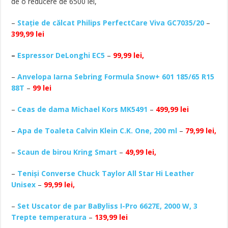
de o reducere de 6500 lei,
–
Stație de călcat Philips PerfectCare Viva GC7035/20
–
399,99 lei
–
Espressor DeLonghi EC5
–
99,99 lei,
–
Anvelopa Iarna Sebring Formula Snow+ 601 185/65 R15
88T
–
99 lei
–
Ceas de dama Michael Kors MK5491
–
499,99 lei
–
Apa de Toaleta Calvin Klein C.K. One, 200 ml
–
79,99 lei,
–
Scaun de birou Kring Smart
–
49,99 lei,
–
Teniși Converse Chuck Taylor All Star Hi Leather
Unisex
–
99,99 lei,
–
Set Uscator de par BaByliss I-Pro 6627E, 2000 W, 3
Trepte temperatura
–
139,99 lei