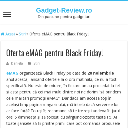
Gadget-Review.ro
Din pasiune pentru gadgeturi
Acasă
»
Stiri
»
Oferta eMAG pentru Black Friday!
Oferta eMAG pentru Black Friday!
Daniela
Stiri
eMAG
organizează Black Friday pe data de
20 noiembrie
anul acesta, lansând ofertele la o oră matinală, ce nu a fost
specificată. Nu este de mirare, în fiecare an au procedat la fel
și asta pentru că cei mai mulți dintre noi ne dorim ”să prindem
cele mai tari promoții eMAG”. Dar dacă am accesa toți în
același timp pagina magazinului, mă întreb dacă serverele lor
ar face față? Totuși îți recomand să te trezești undeva în jurul
orei 5 dimineața și să tocești cu sârguinciozitate tasta F5. Ai
toate șansele să fii printre primii care pot comanda produsele