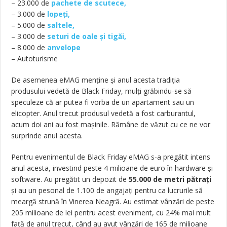
– 23.000 de
pachete de scutece,
– 3.000 de
lopeți,
– 5.000 de
saltele,
– 3.000 de
seturi de oale și tigăi,
– 8.000 de
anvelope
– Autoturisme
De asemenea eMAG menține și anul acesta tradiția
produsului vedetă de Black Friday, mulți grăbindu-se să
speculeze că ar putea fi vorba de un apartament sau un
elicopter. Anul trecut produsul vedetă a fost carburantul,
acum doi ani au fost mașinile. Rămâne de văzut cu ce ne vor
surprinde anul acesta.
Pentru evenimentul de Black Friday eMAG s-a pregătit intens
anul acesta, investind peste 4 milioane de euro în hardware și
software. Au pregătit un depozit de
55.000 de metri pătrați
și au un pesonal de 1.100 de angajați pentru ca lucrurile să
meargă strună în Vinerea Neagră. Au estimat vânzări de peste
205 milioane de lei pentru acest eveniment, cu 24% mai mult
față de anul trecut, când au avut vânzări de 165 de milioane