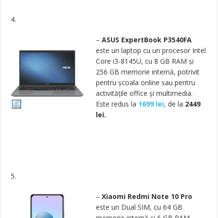
4.
–
ASUS ExpertBook P3540FA
este un laptop cu un procesor Intel
Core i3-8145U, cu 8 GB RAM și
256 GB memorie internă, potrivit
pentru școala online sau pentru
activitățile office și multimedia.
Este redus la
1699 lei,
de la
2449
lei.
5.
–
Xiaomi Redmi Note 10 Pro
este un Dual SIM, cu 64 GB
memorie internă și 6 GB RAM,