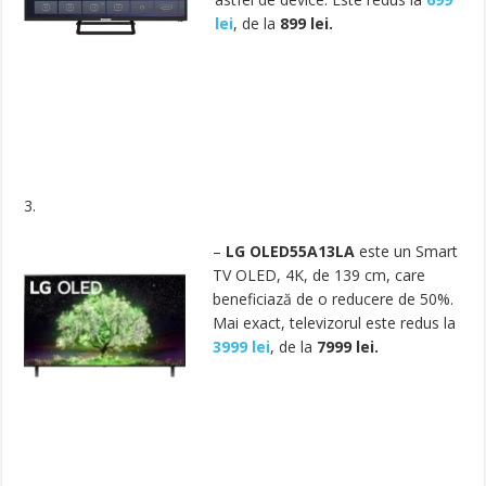
lei
, de la
899 lei.
3.
–
LG OLED55A13LA
este un Smart
TV OLED, 4K, de 139 cm, care
beneficiază de o reducere de 50%.
Mai exact, televizorul este redus la
3999 lei
, de la
7999 lei.