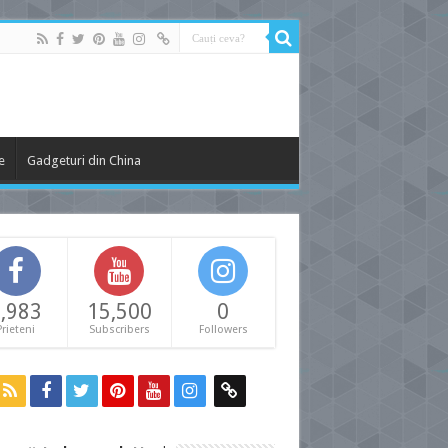
e
Gadgeturi din China
,983
15,500
0
Prieteni
Subscribers
Followers