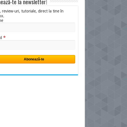
ează-te la newsletter!
i, review-uri, tutoriale, direct la tine în
ox.
me
*
il