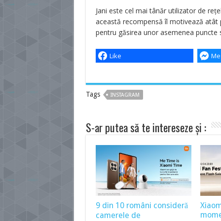
Jani este cel mai tânăr utilizator de reț
această recompensă îl motivează atât pe
pentru găsirea unor asemenea puncte se
Like
Me
Tags
INSTAGRAM
S-ar putea să te intereseze și :
9 din 10 români consideră
Xiaom
momen
camerele de