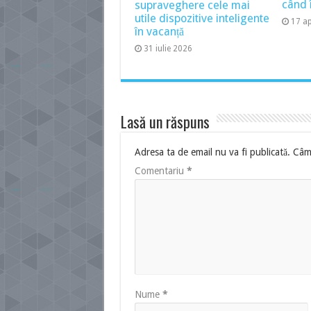
când î
supraveghere cele mai
utile dispozitive inteligente
17 ap
în vacanță
31 iulie 2026
Lasă un răspuns
Adresa ta de email nu va fi publicată.
Câmp
Comentariu
*
Nume
*