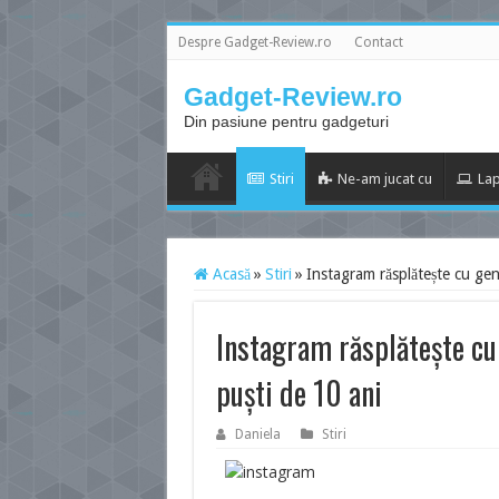
Despre Gadget-Review.ro
Contact
Gadget-Review.ro
Din pasiune pentru gadgeturi
Stiri
Ne-am jucat cu
Lap
Acasă
»
Stiri
»
Instagram răsplătește cu gen
Instagram răsplătește cu
puști de 10 ani
Daniela
Stiri