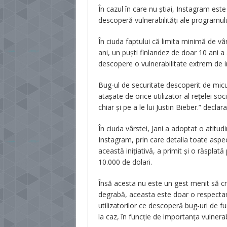
În cazul în care nu știai, Instagram este
descoperă vulnerabilități ale programulu
În ciuda faptului că limita minimă de v
ani, un puști finlandez de doar 10 ani a
descopere o vulnerabilitate extrem de i
Bug-ul de securitate descoperit de micu
atașate de orice utilizator al rețelei soc
chiar și pe a le lui Justin Bieber.” declara
În ciuda vârstei, Jani a adoptat o atitud
Instagram, prin care detalia toate aspect
această inițiativă, a primit și o răspl
10.000 de dolari.
Însă acesta nu este un gest menit să c
degrabă, aceasta este doar o respectar
utilizatorilor ce descoperă bug-uri de fu
la caz, în funcție de importanța vulnerab