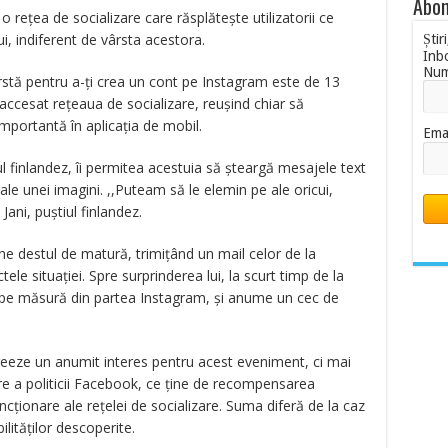
Abon
 o rețea de socializare care răsplătește utilizatorii ce
i, indiferent de vârsta acestora.
Știr
Inb
Nu
ârstă pentru a-ți crea un cont pe Instagram este de 13
 accesat rețeaua de socializare, reușind chiar să
mportantă în aplicația de mobil.
Ema
l finlandez, îi permitea acestuia să șteargă mesajele text
iale unei imagini. ,,Puteam să le elemin pe ale oricui,
 Jani, puștiul finlandez.
ine destul de matură, trimițând un mail celor de la
ele situației. Spre surprinderea lui, la scurt timp de la
ată pe măsură din partea Instagram, și anume un cec de
reeze un anumit interes pentru acest eveniment, ci mai
e a politicii Facebook, ce ține de recompensarea
ncționare ale rețelei de socializare. Suma diferă de la caz
ilităților descoperite.