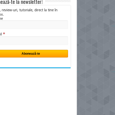
ează-te la newsletter!
i, review-uri, tutoriale, direct la tine în
ox.
me
*
il