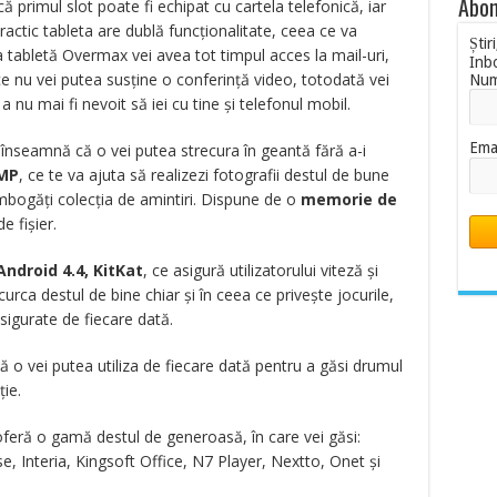
Abon
că primul slot poate fi echipat cu cartela telefonică, iar
Practic tableta are dublă funcționalitate, ceea ce va
Știr
ua tabletă Overmax vei avea tot timpul acces la mail-uri,
Inb
ce nu vei putea susține o conferință video, totodată vei
Nu
a nu mai fi nevoit să iei cu tine și telefonul mobil.
Ema
înseamnă că o vei putea strecura în geantă fără a-i
 MP
, ce te va ajuta să realizezi fotografii destul de bune
îmbogăți colecția de amintiri. Dispune de o
memorie de
e fișier.
Android 4.4, KitKat
, ce asigură utilizatorului viteză și
urca destul de bine chiar și în ceea ce privește jocurile,
igurate de fiecare dată.
ă o vei putea utiliza de fiecare dată pentru a găsi drumul
ie.
 oferă o gamă destul de generoasă, în care vei găsi:
 Interia, Kingsoft Office, N7 Player, Nextto, Onet și