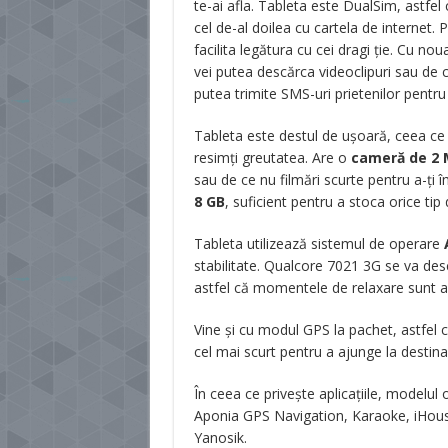
te-ai afla. Tableta este DualSim, astfel 
cel de-al doilea cu cartela de internet. 
facilita legătura cu cei dragi ție. Cu no
vei putea descărca videoclipuri sau de 
putea trimite SMS-uri prietenilor pentru 
Tableta este destul de ușoară, ceea ce 
resimți greutatea. Are o
cameră de 2
sau de ce nu filmări scurte pentru a-ți 
8 GB
, suficient pentru a stoca orice tip d
Tableta utilizează sistemul de operare
stabilitate. Qualcore 7021 3G se va desc
astfel că momentele de relaxare sunt as
Vine și cu modul GPS la pachet, astfel c
cel mai scurt pentru a ajunge la destinaț
În ceea ce privește aplicațiile, modelul
Aponia GPS Navigation, Karaoke, iHouse,
Yanosik.