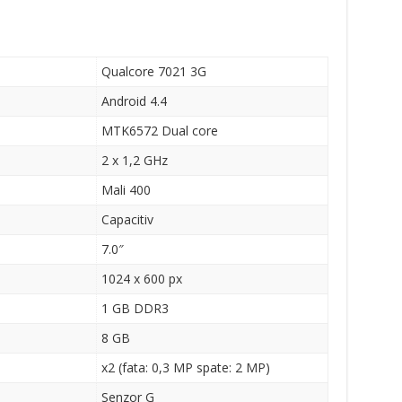
Qualcore 7021 3G
Android 4.4
MTK6572 Dual core
2 x 1,2 GHz
Mali 400
Capacitiv
7.0″
1024 x 600 px
1 GB DDR3
8 GB
x2 (fata: 0,3 MP spate: 2 MP)
Senzor G