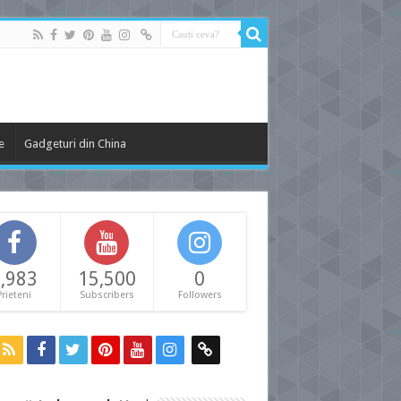
e
Gadgeturi din China
,983
15,500
0
Prieteni
Subscribers
Followers