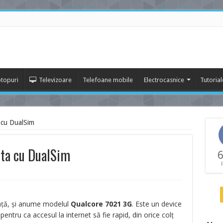
topuri
Televizoare
Telefoane mobile
Electrocasnice
Tutorial
 cu DualSim
eta cu DualSim
6
ață, și anume modelul
Qualcore 7021 3G
. Este un device
pentru ca accesul la internet să fie rapid, din orice colț