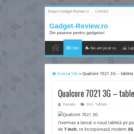
Despre Gadget-Review.ro
Contact
Gadget-Review.ro
Din pasiune pentru gadgeturi
Stiri
Ne-am jucat cu
Lap
Acasă
»
Stiri
»
Qualcore 7021 3G – tableta
Qualcore 7021 3G – tabl
Daniela
Stiri
,
Tablete
Overmax a lansat o nouă tabletă pe pi
de
7 inch
, ce încorporează modem
3G