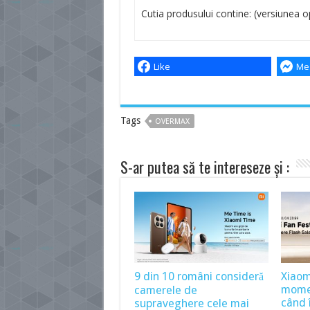
Cutia produsului contine: (versiunea o
Like
Me
Tags
OVERMAX
S-ar putea să te intereseze și :
9 din 10 români consideră
Xiaom
momen
camerele de
când î
supraveghere cele mai