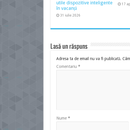
utile dispozitive inteligente
17 ap
în vacanță
31 iulie 2026
Lasă un răspuns
Adresa ta de email nu va fi publicată.
Câmp
Comentariu
*
Nume
*