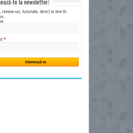
ează-te la newsletter!
i, review-uri, tutoriale, direct la tine în
ox.
me
*
il