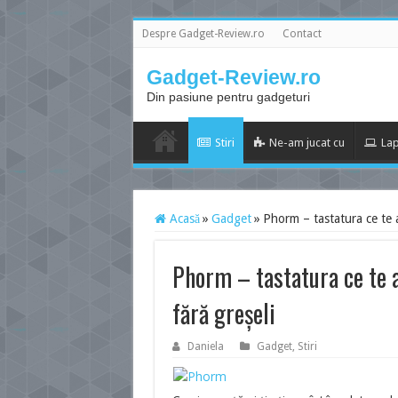
Despre Gadget-Review.ro
Contact
Gadget-Review.ro
Din pasiune pentru gadgeturi
Stiri
Ne-am jucat cu
Lap
Acasă
»
Gadget
»
Phorm – tastatura ce te aj
Phorm – tastatura ce te a
fără greșeli
Daniela
Gadget
,
Stiri