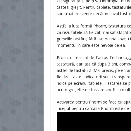
Cu siguranță și ție ți s-a întâmplat nu de
tastezi greșit. Pentru tablete, tastaturi
sunt mai frecvente decât în cazul tastatu
Astfel a luat formă Phorm, tastatura ce
ca rezultatele să fie cât mai satisfăcăt
greșelile tastării, fără a-ți ocupa spați
momentul în care este nevoie de ea.
Proiectul realizat de Tactus Technology
tastatură, dar iată că după 3 ani, comp
astfel de tastatură. Mai precis, pe ecra
fiecărei taste. Indicatorii sunt transpare
ridice pe ecranul tabletei. Tastarea se 
acum greșelile de tastare vor fi cu mult
Activarea pentru Phorm se face cu ajutor
început pentru carcasa Phorm este de 1