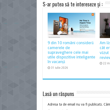
S-ar putea să te intereseze și :
9 din 10 români consideră
Am lă
camerele de
cât e
supraveghere cele mai
văzu
utile dispozitive inteligente
revie
în vacanță
22 m
31 iulie 2026
Lasă un răspuns
Adresa ta de email nu va fi publicată.
Câmp