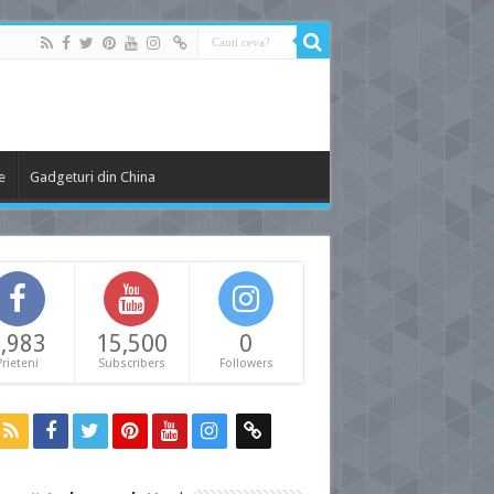
e
Gadgeturi din China
,983
15,500
0
Prieteni
Subscribers
Followers