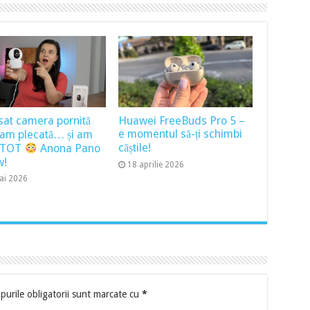
sat camera pornită
Huawei FreeBuds Pro 5 –
e momentul să-ți schimbi
ram plecată… și am
căștile!
t TOT
Anona Pano
w!
18 aprilie 2026
ai 2026
urile obligatorii sunt marcate cu
*