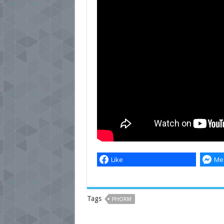
Like
Me
Tags
PHORM