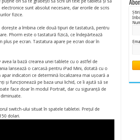
Abon
 puține ori să te grăbești să scrii un text pe tabletă și să
le electronice sunt absolut necesare, dar erorile de scris
Știr
rilor fizice.
Inb
Nu
 dorește a îmbina cele două tipuri de tastatură, pentru
oare. Phorm este o tastatură fizică, ce îndepărtează
u în plus pe ecran. Tastatura apare pe ecran doar în
Ema
 avea la bază crearea unei tablete cu o astfel de
ania lansează o carcasă pentru iPad Mini, dotată cu o
n apar indicatori ce determină localizarea mai ușoară a
nți și funcționează pe baza unui lichid, ce îi ajută să se
poate face doar în modul Portrait, dar cu siguranță de
 diminuate.
ul switch-ului situat în spatele tabletei. Prețul de
50 dolari.