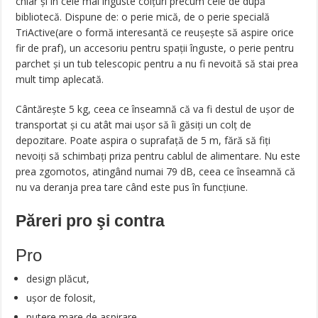
chiar și în cele mai înguste colțuri precum cele de după
bibliotecă. Dispune de: o perie mică, de o perie specială
TriActive(are o formă interesantă ce reușește să aspire orice
fir de praf), un accesoriu pentru spații înguste, o perie pentru
parchet și un tub telescopic pentru a nu fi nevoită să stai prea
mult timp aplecată.
Cântărește 5 kg, ceea ce înseamnă că va fi destul de ușor de
transportat și cu atât mai ușor să îi găsiți un colț de
depozitare. Poate aspira o suprafață de 5 m, fără să fiți
nevoiți să schimbați priza pentru cablul de alimentare. Nu este
prea zgomotos, atingând numai 79 dB, ceea ce înseamnă că
nu va deranja prea tare când este pus în funcțiune.
Păreri pro şi contra
Pro
design plăcut,
ușor de folosit,
putere mare de aspirare