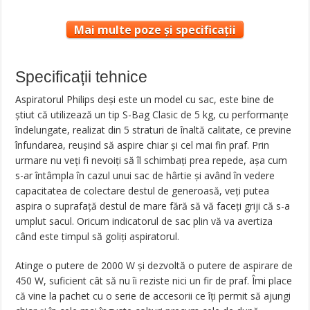
Mai multe poze și specificații
Specificații tehnice
Aspiratorul Philips deși este un model cu sac, este bine de
știut că utilizează un tip S-Bag Clasic de 5 kg, cu performanțe
îndelungate, realizat din 5 straturi de înaltă calitate, ce previne
înfundarea, reușind să aspire chiar și cel mai fin praf. Prin
urmare nu veți fi nevoiți să îl schimbați prea repede, așa cum
s-ar întâmpla în cazul unui sac de hârtie și având în vedere
capacitatea de colectare destul de generoasă, veți putea
aspira o suprafață destul de mare fără să vă faceți griji că s-a
umplut sacul. Oricum indicatorul de sac plin vă va avertiza
când este timpul să goliți aspiratorul.
Atinge o putere de 2000 W și dezvoltă o putere de aspirare de
450 W, suficient cât să nu îi reziste nici un fir de praf. Îmi place
că vine la pachet cu o serie de accesorii ce îți permit să ajungi