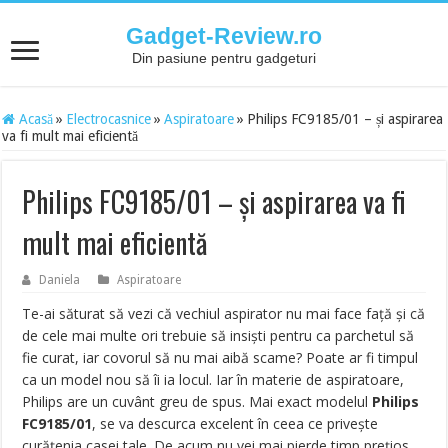
Gadget-Review.ro
Din pasiune pentru gadgeturi
Acasă
»
Electrocasnice
»
Aspiratoare
»
Philips FC9185/01 – și aspirarea
va fi mult mai eficientă
Philips FC9185/01 – și aspirarea va fi
mult mai eficientă
Daniela
Aspiratoare
Te-ai săturat să vezi că vechiul aspirator nu mai face față și că
de cele mai multe ori trebuie să insiști pentru ca parchetul să
fie curat, iar covorul să nu mai aibă scame? Poate ar fi timpul
ca un model nou să îi ia locul. Iar în materie de aspiratoare,
Philips are un cuvânt greu de spus. Mai exact modelul
Philips
FC9185/01
, se va descurca excelent în ceea ce privește
curățenia casei tale. De acum nu vei mai pierde timp prețios