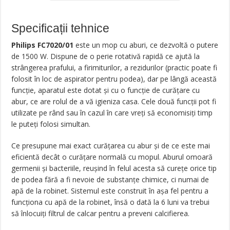
Specificații tehnice
Philips FC7020/01
este un mop cu aburi, ce dezvoltă o putere
de 1500 W. Dispune de o perie rotativă rapidă ce ajută la
strângerea prafului, a firimiturilor, a rezidurilor (practic poate fi
folosit în loc de aspirator pentru podea), dar pe lângă această
funcție, aparatul este dotat și cu o funcție de curățare cu
abur, ce are rolul de a vă igieniza casa. Cele două funcții pot fi
utilizate pe rând sau în cazul în care vreți să economisiți timp
le puteți folosi simultan.
Ce presupune mai exact curățarea cu abur și de ce este mai
eficientă decât o curățare normală cu mopul. Aburul omoară
germenii și bacteriile, reușind în felul acesta să curețe orice tip
de podea fără a fi nevoie de substanțe chimice, ci numai de
apă de la robinet. Sistemul este construit în așa fel pentru a
funcționa cu apă de la robinet, însă o dată la 6 luni va trebui
să înlocuiți filtrul de calcar pentru a preveni calcifierea.