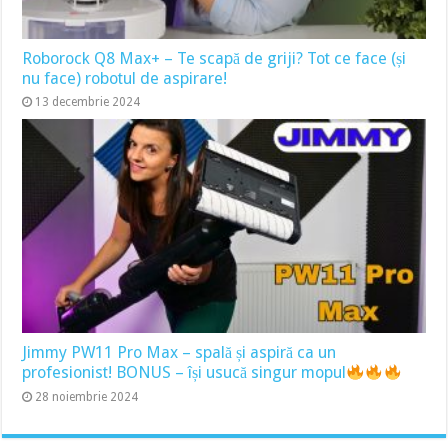
Roborock Q8 Max+ – Te scapă de griji? Tot ce face (și
nu face) robotul de aspirare!
13 decembrie 2024
Jimmy PW11 Pro Max – spală și aspiră ca un
profesionist! BONUS – își usucă singur mopul
28 noiembrie 2024