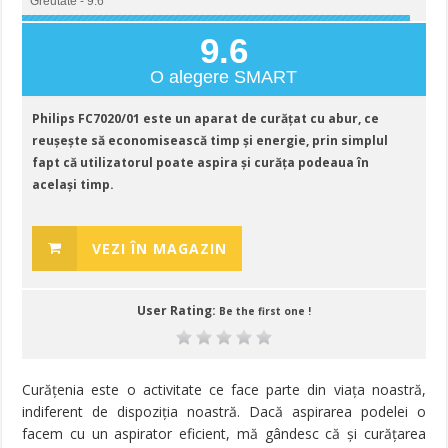
Greutate - 9.6
9.6
O alegere SMART
Philips FC7020/01 este un aparat de curățat cu abur, ce
reușește să economisească timp și energie, prin simplul
fapt că utilizatorul poate aspira și curăța podeaua în
același timp.
VEZI ÎN MAGAZIN
User Rating:
Be the first one !
Curățenia este o activitate ce face parte din viața noastră,
indiferent de dispoziția noastră. Dacă aspirarea podelei o
facem cu un aspirator eficient, mă gândesc că și curățarea