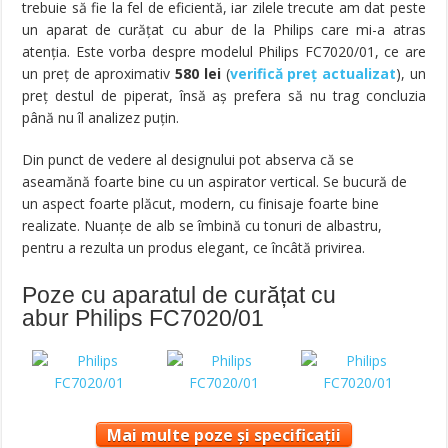
trebuie să fie la fel de eficientă, iar zilele trecute am dat peste
un aparat de curățat cu abur de la Philips care mi-a atras
atenția. Este vorba despre modelul Philips FC7020/01, ce are
un preț de aproximativ
580
lei
(
verifică preț actualizat
),
un
preț destul de piperat, însă aș prefera să nu trag concluzia
până nu îl analizez puțin.
Din punct de vedere al designului pot abserva că se
aseamănă foarte bine cu un aspirator vertical. Se bucură de
un aspect foarte plăcut, modern, cu finisaje foarte bine
realizate. Nuanțe de alb se îmbină cu tonuri de albastru,
pentru a rezulta un produs elegant, ce încâtă privirea.
Poze cu aparatul de curățat cu
abur Philips FC7020/01
Mai multe poze și specificații