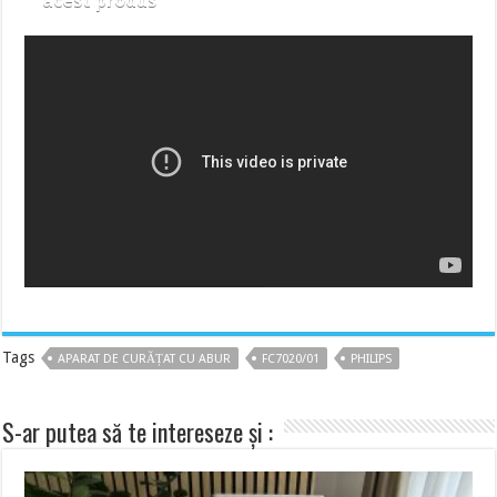
acest produs
Tags
APARAT DE CURĂȚAT CU ABUR
FC7020/01
PHILIPS
S-ar putea să te intereseze și :