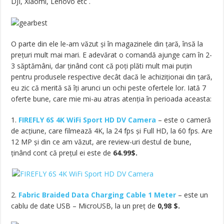
DJI, Xiaomi, Lenovo etc .
O parte din ele le-am văzut și în magazinele din țară, însă la
prețuri mult mai mari. E adevărat o comandă ajunge cam în 2-
3 săptămâni, dar ținând cont că poți plăti mult mai puțin
pentru produsele respective decât dacă le achiziționai din țară,
eu zic că merită să îți arunci un ochi peste ofertele lor. Iată 7
oferte bune, care mie mi-au atras atenția în perioada aceasta:
1.
FIREFLY 6S 4K WiFi Sport HD DV Camera
– este o cameră
de acțiune, care filmează 4K, la 24 fps și Full HD, la 60 fps. Are
12 MP și din ce am văzut, are review-uri destul de bune,
ținând cont că prețul ei este de
64.99$.
2.
Fabric Braided Data Charging Cable 1 Meter
– este un
cablu de date USB – MicroUSB, la un preț de
0,98 $.