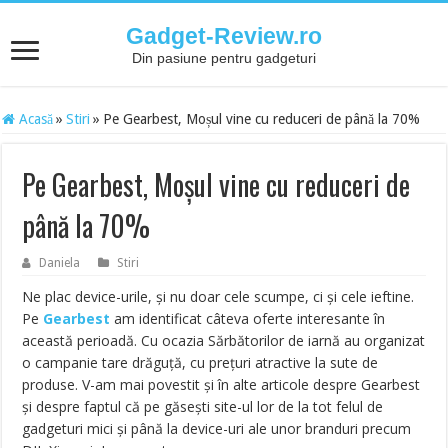
Gadget-Review.ro
Din pasiune pentru gadgeturi
Acasă
»
Stiri
»
Pe Gearbest, Moșul vine cu reduceri de până la 70%
Pe Gearbest, Moșul vine cu reduceri de
până la 70%
Daniela
Stiri
Ne plac device-urile, și nu doar cele scumpe, ci și cele ieftine.
Pe
Gearbest
am identificat câteva oferte interesante în
această perioadă. Cu ocazia Sărbătorilor de iarnă au organizat
o campanie tare drăguță, cu prețuri atractive la sute de
produse. V-am mai povestit și în alte articole despre Gearbest
și despre faptul că pe găsești site-ul lor de la tot felul de
gadgeturi mici și până la device-uri ale unor branduri precum