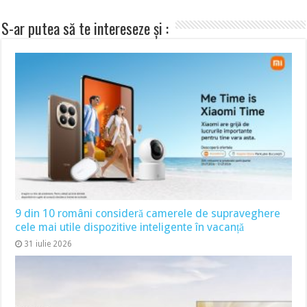
S-ar putea să te intereseze și :
9 din 10 români consideră camerele de supraveghere
cele mai utile dispozitive inteligente în vacanță
31 iulie 2026