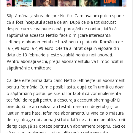
Săptămâna și știrea despre Netflix. Cam așa am putea spune
că a fost începutul acesta de an. După ce s-a tot discutat
despre cum se va pune capăt partajării de conturi, iată că
săptămâna aceasta Netflix face o mișcare interesantă:
ieftinește abonamentul de bază pentru piața din România de
la 7,99 euro la 4,99 euro. Oferta a intrat deja în vigoare din
data de 13 februarie și este valabilă pentru noii abonați.
Pentru abonații vechi, prețul abonamentului va fi modificat în
săptămânile următoare.
Ca idee este prima dată când Netflix ieftinește un abonament
pentru România. Cum e posibil asta, după ce în urmă cu doar
o săptămână postau pe site-ul lor faptul că vor implementa
tot felul de reguli pentru a descuraja account sharring-ul? Ei
bine după ce au realizat au testat marea cu degetul și și-au
luat un mare hate, ieftinirea abonamentului vine ca o măsură
de a-și atrage noi abonați și totodată de a-i face pe utilizatorii
de tip căpușă să opteze pentru un abonament propriu, căci ce
să vezi au implementat și regulile mult controversate.