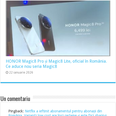
HONOR Magic8 Pro și Magic8 Lite, oficial în România.
Ce aduce nou seria Magic8
22 ianuarie 2026
Un comentariu
Pingback:
Netflix a ieftinit abonamentul pentru abonații din
România. Variantă low cost are însă reclame și este fără sharing