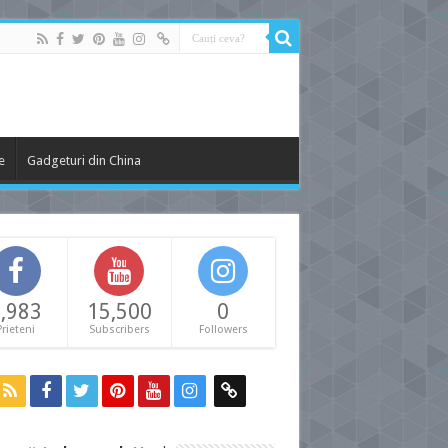
e
Gadgeturi din China
,983
15,500
0
Prieteni
Subscribers
Followers