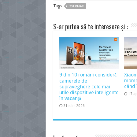
Tags
OVERMAX
S-ar putea să te intereseze și :
9 din 10 români consideră
Xiaom
momen
camerele de
când î
supraveghere cele mai
utile dispozitive inteligente
17 ap
în vacanță
31 iulie 2026