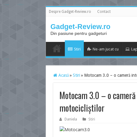
Despre Gadget-Review.ro
Contact
Gadget-Review.ro
Din pasiune pentru gadgeturi
Stiri
Ne-am jucat cu
Lap
Acasă
»
Stiri
»
Motocam 3.0 – o cameră inter
Motocam 3.0 – o cameră i
motocicliștilor
Daniela
Stiri