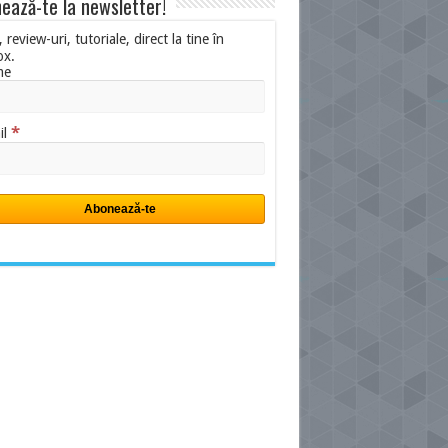
ează-te la newsletter!
i, review-uri, tutoriale, direct la tine în
ox.
me
*
il