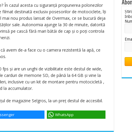
Abon
e? În cazul acesta cu siguranță propunerea polonezilor
filmat destinată exclusiv posesorilor de motociclete, îți
Știr
Inb
l mai nou produs lansat de Overmax, ce se bucură deja
Nu
lităților sale. Autonomia ajunge la 30 de minute, datorită
insă pe cască fără mari bătăi de cap și o poți controla
menzi.
Ema
ă că avem de-a face cu o camera rezistentă la apă, ce
nos.
fps și are un unghi de vizibilitate este destul de wide,
e carduri de memorie SD, de până la 64 GB și vine la
eri, inclusive cu un kit de montare pentru motocicletă ,
d la accumulator.
nțul de magazine Selgros, la un preț destul de accesibil.
ssenger
WhatsApp