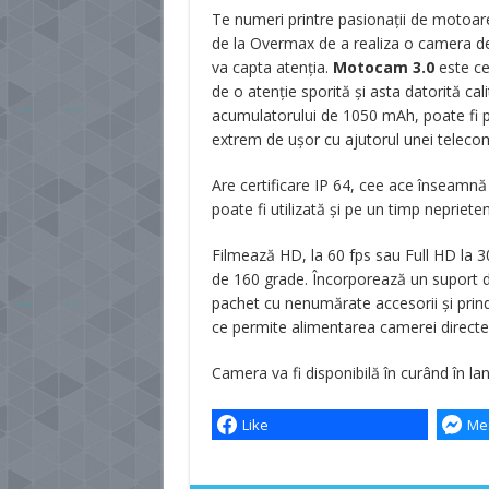
Te numeri printre pasionații de motoar
de la Overmax de a realiza o camera de 
va capta atenția.
Motocam 3.0
este ce
de o atenție sporită și asta datorită ca
acumulatorului de 1050 mAh, poate fi pr
extrem de ușor cu ajutorul unei teleco
Are certificare IP 64, cee ace înseamn
poate fi utilizată și pe un timp nepriete
Filmează HD, la 60 fps sau Full HD la 30 
de 160 grade. Încorporează un suport d
pachet cu nenumărate accesorii și prind
ce permite alimentarea camerei directe
Camera va fi disponibilă în curând în la
Like
Me