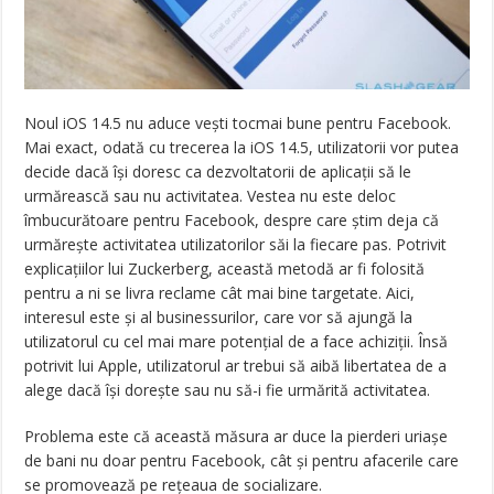
Noul iOS 14.5 nu aduce vești tocmai bune pentru Facebook.
Mai exact, odată cu trecerea la iOS 14.5, utilizatorii vor putea
decide dacă își doresc ca dezvoltatorii de aplicații să le
urmărească sau nu activitatea. Vestea nu este deloc
îmbucurătoare pentru Facebook, despre care știm deja că
urmărește activitatea utilizatorilor săi la fiecare pas. Potrivit
explicațiilor lui Zuckerberg, această metodă ar fi folosită
pentru a ni se livra reclame cât mai bine targetate. Aici,
interesul este și al businessurilor, care vor să ajungă la
utilizatorul cu cel mai mare potențial de a face achiziții. Însă
potrivit lui Apple, utilizatorul ar trebui să aibă libertatea de a
alege dacă își dorește sau nu să-i fie urmărită activitatea.
Problema este că această măsura ar duce la pierderi uriașe
de bani nu doar pentru Facebook, cât și pentru afacerile care
se promovează pe rețeaua de socializare.