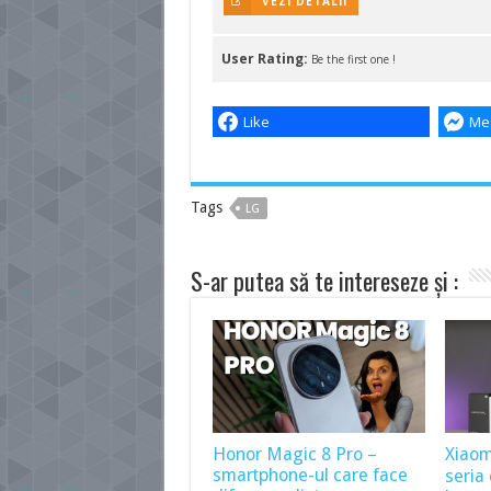
VEZI DETALII
User Rating:
Be the first one !
Like
Me
Tags
LG
S-ar putea să te intereseze și :
Honor Magic 8 Pro –
Xiaomi
smartphone-ul care face
seria