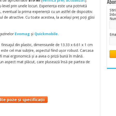
țul de aproximativ
819
lei
(
verifică preț actualizat
)
.
Abon
y-level prin unele locuri. Experiența este una potrivită
Știr
, eventual la prima experiență cu un astfel de dispozitiv.
Inb
l de atractive. Cu toate acestea, la același preț poți găsi
Nu
gazinelor
Evomag
și
Quickmobile.
Ema
finisajul din plastic, dimensiunile de 13.33 x 6.61 x 1 cm
 este cel mai subțire, aspectul fiind ușor robust. Carcasa
 fi mai ergonomică și a avea o priză bună în mână.
 un aspect mat plăcut, care plusează însă pe partea de
te poze și specificații