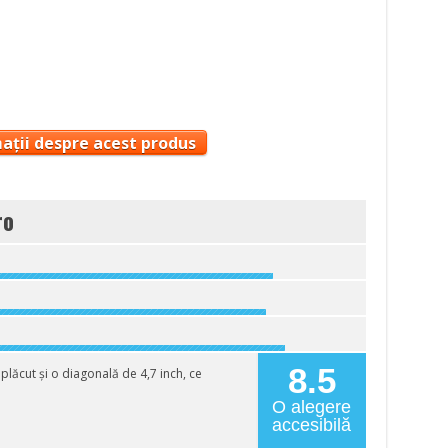
ații despre acest produs
ro
8.5
lăcut și o diagonală de 4,7 inch, ce
O alegere
accesibilă