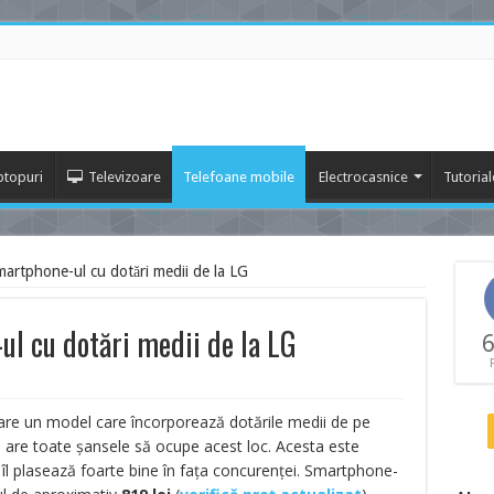
ptopuri
Televizoare
Telefoane mobile
Electrocasnice
Tutorial
artphone-ul cu dotări medii de la LG
l cu dotări medii de la LG
6
are un model care încorporează dotările medii de pe
T are toate șansele să ocupe acest loc. Acesta este
ce îl plasează foarte bine în fața concurenței. Smartphone-