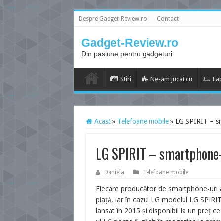
Despre Gadget-Review.ro
Contact
Gadget-Review.ro
Din pasiune pentru gadgeturi
Stiri
Ne-am jucat cu
La
Acasă
»
Telefoane mobile
»
LG SPIRIT – sm
LG SPIRIT – smartphone-u
Daniela
Telefoane mobile
Fiecare producător de smartphone-uri 
piață, iar în cazul LG modelul LG SPIRI
lansat în 2015 și disponibil la un preț 