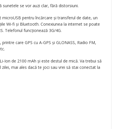
 sunetele se vor auzi clar, fără distorsiuni.
rt microUSB pentru încărcare și transferul de date, un
ile Wi-fi și Bluetooth. Conexiunea la internet se poate
PRS. Telefonul funcționează 3G/4G.
i, printre care GPS cu A-GPS și GLONASS, Radio FM,
tc.
Li-Ion de 2100 mAh și este destul de mică. Va trebui să
zilei, mai ales dacă te joci sau vrei să stai conectat la