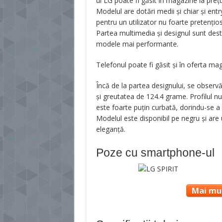
ul LG poate fi găsit în magazine la pre
Modelul are dotări medii și chiar și entr
pentru un utilizator nu foarte pretențios
Partea multimedia și designul sunt destu
modele mai performante.
Telefonul poate fi găsit și în oferta ma
Încă de la partea designului, se observă 
și greutatea de 124.4 grame. Profilul nu
este foarte puțin curbată, dorindu-se a
Modelul este disponibil pe negru și are
eleganță.
Poze cu smartphone-ul
Mai mul