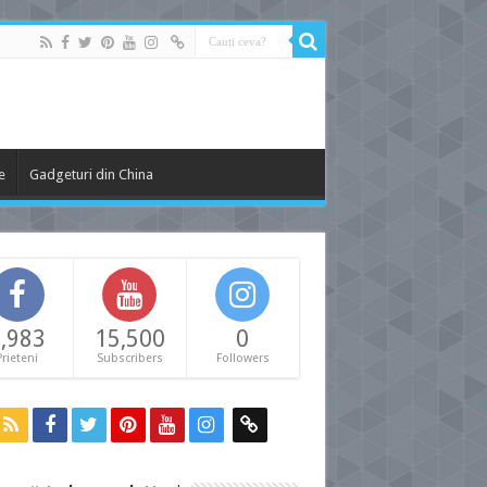
e
Gadgeturi din China
,983
15,500
0
Prieteni
Subscribers
Followers