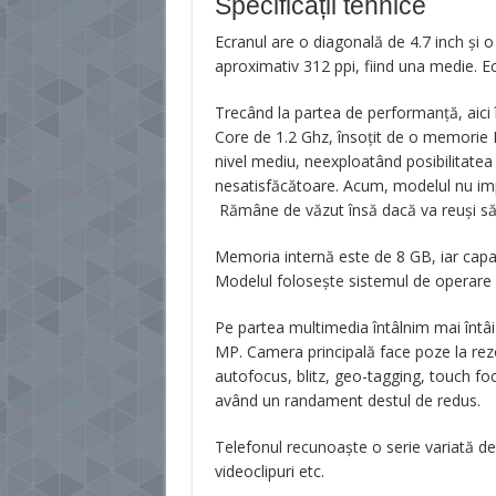
Specificații tehnice
Ecranul are o diagonală de 4.7 inch și o
aproximativ 312 ppi, fiind una medie. Ec
Trecând la partea de performanță, ai
Core de 1.2 Ghz, însoțit de o memorie
nivel mediu, neexploatând posibilitat
nesatisfăcătoare. Acum, modelul nu imp
Rămâne de văzut însă dacă va reuși să s
Memoria internă este de 8 GB, iar capac
Modelul folosește sistemul de operare A
Pe partea multimedia întâlnim mai întâ
MP. Camera principală face poze la rezo
autofocus, blitz, geo-tagging, touch f
având un randament destul de redus.
Telefonul recunoaște o serie variată de
videoclipuri etc.