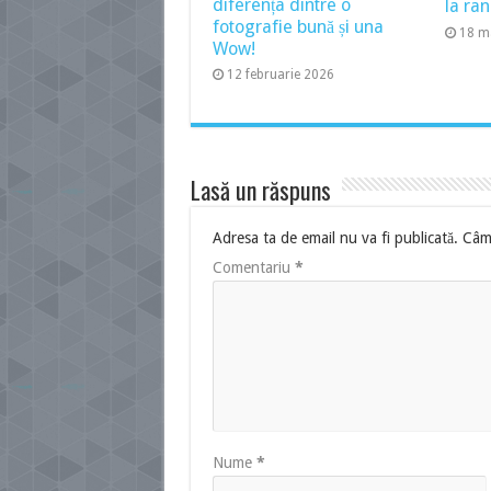
diferența dintre o
la ran
fotografie bună și una
18 m
Wow!
12 februarie 2026
Lasă un răspuns
Adresa ta de email nu va fi publicată.
Câmp
Comentariu
*
Nume
*