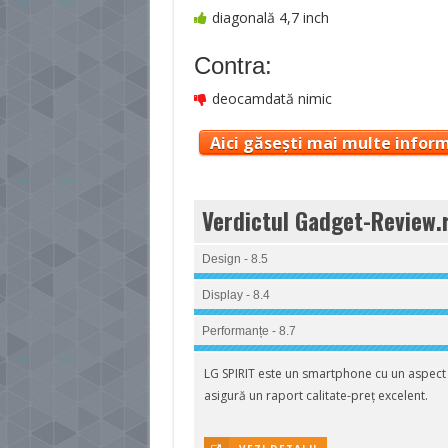
diagonală 4,7 inch
Contra:
deocamdată nimic
Aici găsești mai multe inform
Verdictul Gadget-Review.
Design - 8.5
Display - 8.4
Performanțe - 8.7
LG SPIRIT este un smartphone cu un aspect p
asigură un raport calitate-preț excelent.