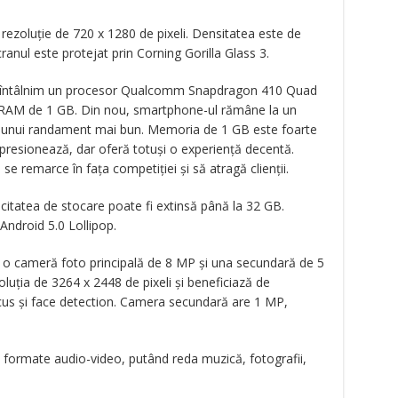
 rezoluție de 720 x 1280 de pixeli. Densitatea este de
ranul este protejat prin Corning Gorilla Glass 3.
ci întâlnim un procesor Qualcomm Snapdragon 410 Quad
 RAM de 1 GB. Din nou, smartphone-ul rămâne la un
ea unui randament mai bun. Memoria de 1 GB este foarte
resionează, dar oferă totuși o experiență decentă.
e remarce în fața competiției și să atragă clienții.
itatea de stocare poate fi extinsă până la 32 GB.
ndroid 5.0 Lollipop.
i o cameră foto principală de 8 MP și una secundară de 5
luția de 3264 x 2448 de pixeli și beneficiază de
ocus și face detection. Camera secundară are 1 MP,
 formate audio-video, putând reda muzică, fotografii,