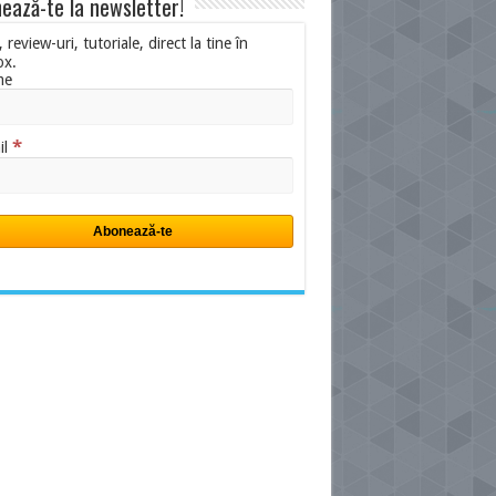
ează-te la newsletter!
i, review-uri, tutoriale, direct la tine în
ox.
me
*
il