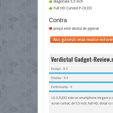
diagonala 5,5 inch
Full HD Curved P-OLED
Contra
prețul este destul de piperat
Aici găsești mai multe inform
Verdictul Gadget-Review.
Design - 9.3
Display - 9.4
Performanțe - 9
LG G FLEX2 este un smartphone elegant și 
ecran curbat, de 5,5 inch, Full HD, dotat cu 