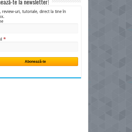
ează-te la newsletter!
i, review-uri, tutoriale, direct la tine în
ox.
me
*
il