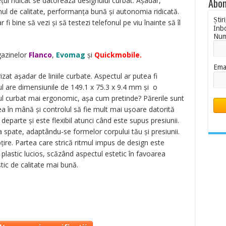
ețul ridicat se datorează designului curbat. Așadar,
Abon
nul de calitate, performanța bună și autonomia ridicată.
Știr
 fi bine să vezi și să testezi telefonul pe viu înainte să îl
Inb
Nu
gazinelor
Flanco
,
Evomag
și
Quickmobile.
Ema
at așadar de liniile curbate. Aspectul ar putea fi
l are dimensiunile de 149.1 x 75.3 x 9.4 mm și o
l curbat mai ergonomic, așa cum pretinde? Părerile sunt
rea în mână și controlul să fie mult mai ușoare datorită
eparte și este flexibil atunci când este supus presiunii.
a spate, adaptându-se formelor corpului tău și presiunii.
țire. Partea care strică ritmul impus de design este
n plastic lucios, scăzând aspectul estetic în favoarea
stic de calitate mai bună.