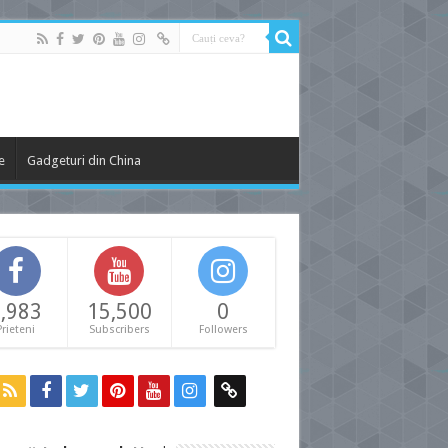
e
Gadgeturi din China
,983
15,500
0
Prieteni
Subscribers
Followers