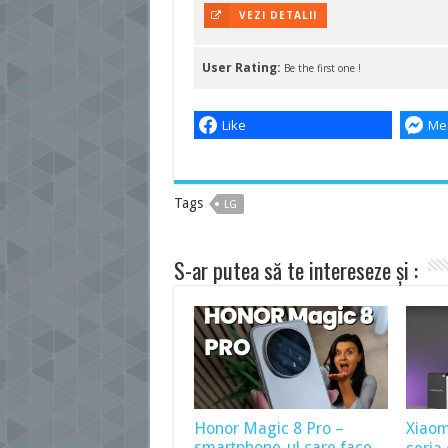
VEZI DETALII
User Rating:
Be the first one !
Like
Me
Tags
LG
S-ar putea să te intereseze și :
Honor Magic 8 Pro –
Xiaomi
smartphone-ul care face