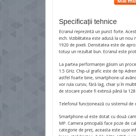
Mai mul
Specificații tehnice
Ecranul reprezintă un punct forte. Aces
inch. Vizibilitatea este adusă la un nou 
1920 de pixeli. Densitatea este de apro
totuși un rezultat bun. Ecranul este prot
La partea performanței găsim un pro
1.5 GHz. Chip-ul grafic este de tip Adr
astfel foarte bine, smartphone-ul având 
vor rula cursiv, fără lag, chiar și în mu
de stocare poate fi extinsă până la 128
Telefonul funcționează cu sistemul de o
Smartphone-ul este dotat cu două came
MP. Camera principală face poze de cal
categorie de preț, aceasta este ușor inf