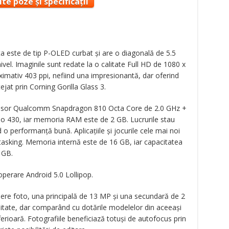
te poze și specificații
ta este de tip P-OLED curbat și are o diagonală de 5.5
nivel. Imaginile sunt redate la o calitate Full HD de 1080 x
ximativ 403 ppi, nefiind una impresionantă, dar oferind
ejat prin Corning Gorilla Glass 3.
cesor Qualcomm Snapdragon 810 Octa Core de 2.0 GHz +
eno 430, iar memoria RAM este de 2 GB. Lucrurile stau
o performanță bună. Aplicațiile și jocurile cele mai noi
ltitasking. Memoria internă este de 16 GB, iar capacitatea
 GB.
perare Android 5.0 Lollipop.
re foto, una principală de 13 MP și una secundară de 2
itate, dar comparând cu dotările modelelor din aceeași
erioară. Fotografiile beneficiază totuși de autofocus prin