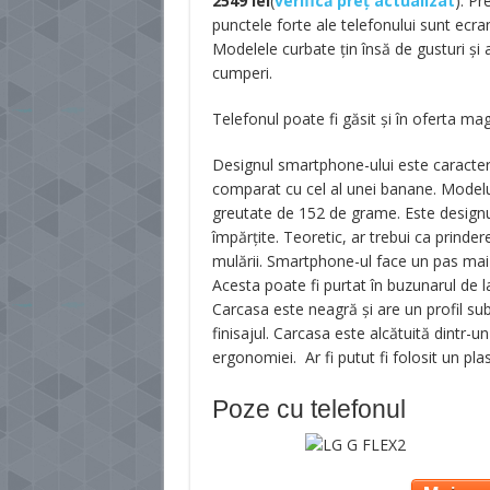
2549
lei
(
verifică preț actualizat
). Pr
punctele forte ale telefonului sunt ecra
Modelele curbate țin însă de gusturi și ar
cumperi.
Telefonul poate fi găsit și în oferta ma
Designul smartphone-ului este caracteriz
comparat cu cel al unei banane. Modelu
greutate de 152 de grame. Este designu
împărțite. Teoretic, ar trebui ca prinde
mulării. Smartphone-ul face un pas mai d
Acesta poate fi purtat în buzunarul de l
Carcasa este neagră și are un profil sub
finisajul. Carcasa este alcătuită dintr-u
ergonomiei. Ar fi putut fi folosit un pla
Poze cu telefonul