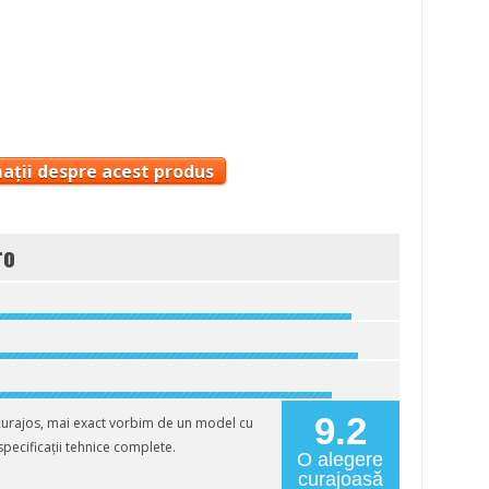
ații despre acest produs
ro
9.2
curajos, mai exact vorbim de un model cu
specificații tehnice complete.
O alegere
curajoasă