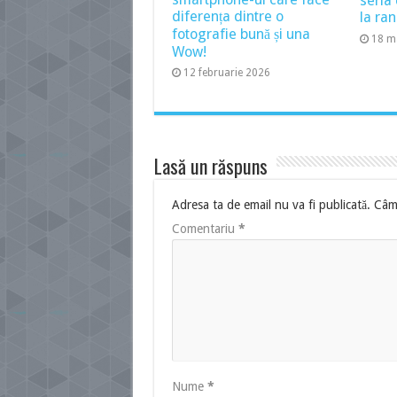
seria
diferența dintre o
la ran
fotografie bună și una
18 m
Wow!
12 februarie 2026
Lasă un răspuns
Adresa ta de email nu va fi publicată.
Câmp
Comentariu
*
Nume
*