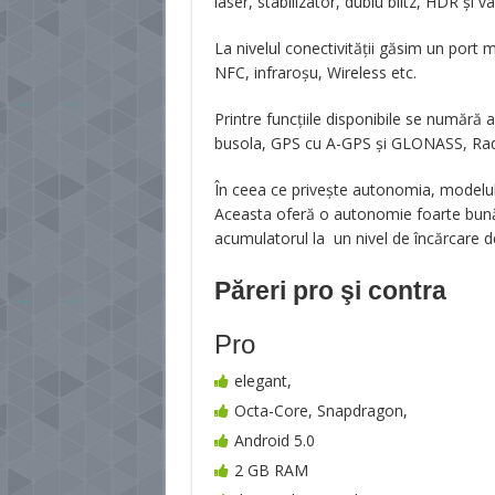
laser, stabilizator, dublu blitz, HDR și va
La nivelul conectivității găsim un port
NFC, infraroșu, Wireless etc.
Printre funcțiile disponibile se numără 
busola, GPS cu A-GPS și GLONASS, Rad
În ceea ce privește autonomia, modelul
Aceasta oferă o autonomie foarte bună.
acumulatorul la un nivel de încărcare d
Păreri pro şi contra
Pro
elegant,
Octa-Core, Snapdragon,
Android 5.0
2 GB RAM