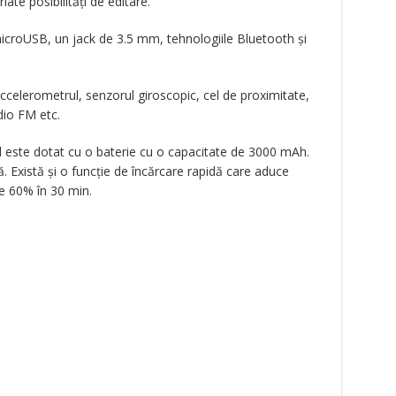
riate posibilități de editare.
 microUSB, un jack de 3.5 mm, tehnologiile Bluetooth și
accelerometrul, senzorul giroscopic, cel de proximitate,
io FM etc.
 este dotat cu o baterie cu o capacitate de 3000 mAh.
 Există și o funcție de încărcare rapidă care aduce
e 60% în 30 min.