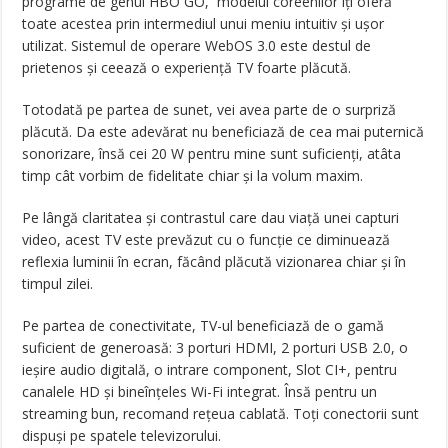
programe de genul HBO GO, modelul coreenilor îți oferă
toate acestea prin intermediul unui meniu intuitiv și ușor
utilizat. Sistemul de operare WebOS 3.0 este destul de
prietenos și ceează o experiență TV foarte plăcută.
Totodată pe partea de sunet, vei avea parte de o surpriză
plăcută. Da este adevărat nu beneficiază de cea mai puternică
sonorizare, însă cei 20 W pentru mine sunt suficienți, atâta
timp cât vorbim de fidelitate chiar și la volum maxim.
Pe lângă claritatea și contrastul care dau viață unei capturi
video, acest TV este prevăzut cu o funcție ce diminuează
reflexia luminii în ecran, făcând plăcută vizionarea chiar și în
timpul zilei.
Pe partea de conectivitate, TV-ul beneficiază de o gamă
suficient de generoasă: 3 porturi HDMI, 2 porturi USB 2.0, o
ieșire audio digitală, o intrare component, Slot CI+, pentru
canalele HD și bineînțeles Wi-Fi integrat. Însă pentru un
streaming bun, recomand rețeua cablată. Toți conectorii sunt
dispuși pe spatele televizorului.