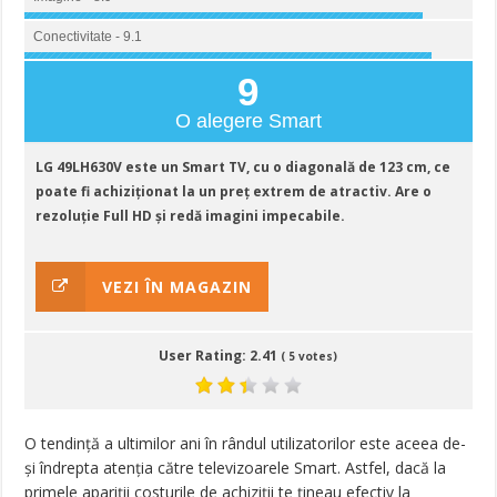
Conectivitate - 9.1
9
O alegere Smart
LG 49LH630V este un Smart TV, cu o diagonală de 123 cm, ce
poate fi achiziționat la un preț extrem de atractiv. Are o
rezoluție Full HD și redă imagini impecabile.
VEZI ÎN MAGAZIN
User Rating:
2.41
(
5
votes)
O tendință a ultimilor ani în rândul utilizatorilor este aceea de-
și îndrepta atenția către televizoarele Smart. Astfel, dacă la
primele apariții costurile de achiziții te țineau efectiv la