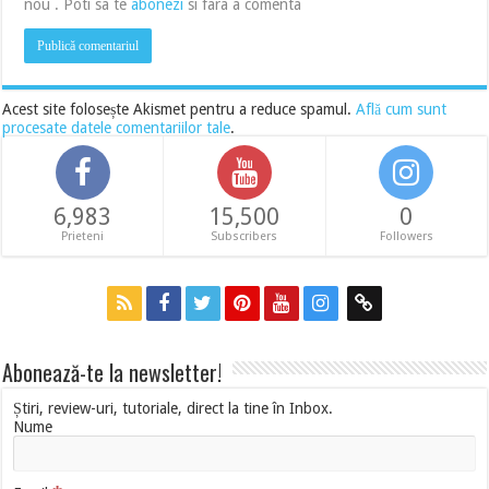
nou . Poti sa te
abonezi
si fara a comenta
Acest site folosește Akismet pentru a reduce spamul.
Află cum sunt
procesate datele comentariilor tale
.
6,983
15,500
0
Prieteni
Subscribers
Followers
Abonează-te la newsletter!
Știri, review-uri, tutoriale, direct la tine în Inbox.
Nume