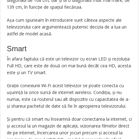
diagonală de 108 cm, dar și la o diagonală mult mai mare, de
139 cm, în funcție de spațiul fiecăruia.
Așa cum spuneam în introducere sunt câteva aspecte ale
televizorului care argumentează puternic decizia de a lua un
astfel de model acasă.
Smart
În afara faptului că este un televizor cu ecran LED și rezoluția
Full HD, care este de două ori mai bună decât cea HD, acesta
este și un TV smart.
Grație conexiunii Wi-Fi acest televizor se poate conecta cu
ușurință la orice sursă de internet wireless. Condiția, și nu
numai, este ca routerul sau alt dispozitiv cu capacitatea de a-
și shareui pachetul de date să fie în apropierea televizorului.
Și pentru că smart nu înseamnă doar conectarea la internet, ci
și accesul la un magazin de aplicații, vizionarea filmelor direct
de pe internet, încercarea unor jocuri precum și accesul la