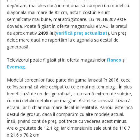
depărtare, mai ales dacă intenționai să cumperi un model cu
diagonala mai mare de 82 cm, astăzi costurile sunt
semnificativ mai bune, mai atrăgătoare. LG 49LH630V este
dovada. Poate fi găsit în oferta magazinului eMAG, la prețul
de aproximativ
2499 lei
(
verifică preț actualizat
). Un preț
deloc mare dacă ne raportăm la diagonala sa destul de
generoasă.
Televizorul poate fi găsit și în oferta magazinelor
Flanco
și
Evomag.
Modelul coreenilor face parte din gama lansată în 2016, ceea
ce înseamnă că vine echipat cu cele mai noi tehnologii. În plus
beneficiază de un design rafinat, cu o ramă extrem de subțire,
cu mici detalii metalice pe margine. Astfel se creează iluzia că
ecranul ar fi chiar mai mare decât în realitate. Panoul este încă
destul de grosuț, dacă îl comparăm cu alte modele actual.
Însă, ținând cont de preț, pot trece cu vederea acest minus.
Are o greutate de 12,1 kg, iar dimensiunile sale sunt de 110.7
x 21.6 x 70.2 cm